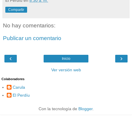
El Perdíu
en
8:30 a. m.
Compartir
No hay comentarios:
Publicar un comentario
‹
›
Inicio
Ver versión web
Colaboradores
Carula
El Perdíu
Con la tecnología de
Blogger
.