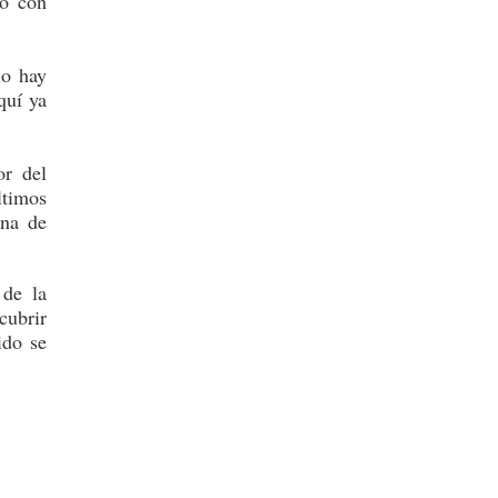
no con
no hay
quí ya
or del
ltimos
una de
 de la
cubrir
ido se