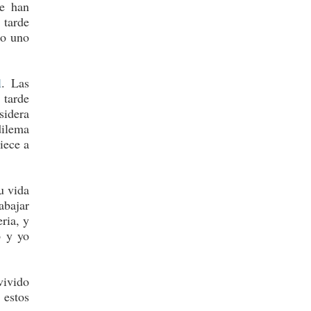
le han
 tarde
do uno
l
. Las
 tarde
sidera
dilema
iece a
u vida
abajar
ria, y
o y yo
vivido
 estos