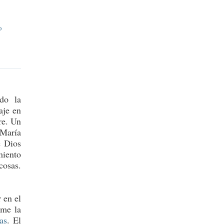
O
ndo la
aje en
re. Un
 María
e Dios
miento
cosas.
 en el
me la
as
. El