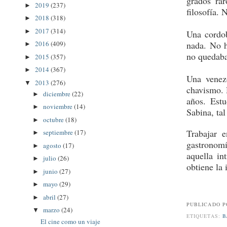
grados ra
2019
(237)
►
filosofía.
2018
(318)
►
2017
(314)
►
Una cordob
nada. No h
2016
(409)
►
no quedaba
2015
(357)
►
2014
(367)
►
Una venez
2013
(276)
▼
chavismo. 
diciembre
(22)
►
años. Est
noviembre
(14)
►
Sabina, ta
octubre
(18)
►
Trabajar e
septiembre
(17)
►
gastronomí
agosto
(17)
►
aquella in
julio
(26)
►
obtiene la
junio
(27)
►
mayo
(29)
►
abril
(27)
►
PUBLICADO 
marzo
(24)
▼
ETIQUETAS:
B
El cine como un viaje