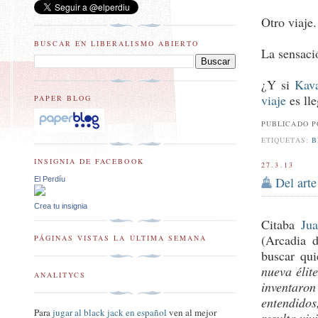
Otro viaje.
BUSCAR EN LIBERALISMO ABIERTO
La sensaci
¿Y si
Kav
viaje
es ll
PAPER BLOG
PUBLICADO 
ETIQUETAS:
B
INSIGNIA DE FACEBOOK
27.3.13
Del art
El Perdíu
Crea tu insignia
Citaba
Jua
(Arcadia 
PÁGINAS VISTAS LA ÚLTIMA SEMANA
buscar qui
nueva élit
ANALITYCS
inventaron
entendidos
Para
jugar al black jack en español
ven al mejor