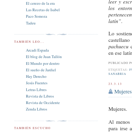
leer y esc
El cerezo de la era
los entor
Las Recetas de Isabel
pertenece
Paco Somoza
latín”
.
Tadeu
Lo sostien
castellan
TAMBIÉN LEO...
pachuecu
Arcadi Espada
en ese lat
El blog de Juan Tallón
El Mundo por dentro
PUBLICADO 
El sueño de Jardiel
ETIQUETAS:
F
SANABRIA
Hay Derecho
Jesús Fuentes
23.3.13
Letras Libres
Mujeres
Revista de Libros
Revista de Occidente
Mujeres.
Zenda Libros
Al menos 
para irse 
TAMBIÉN ESCUCHO