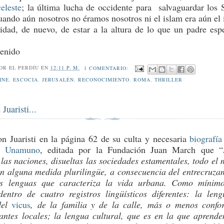
eleste
; la última lucha de occidente para salvaguardar los 
uando aún nosotros no éramos nosotros ni el islam era aún el 
idad, de nuevo, de estar a la altura de lo que un padre esp
tenido
POR
EL PERDÍU
EN
12:11 P. M.
1 COMENTARIO:
INE
,
ESCOCIA
,
JERUSALÉN
,
RECONOCIMIENTO
,
ROMA
,
THRILLER
 Juaristi...
on Juaristi en la página 62 de su culta y necesaria
biografía
e Unamuno
, editada por la Fundación Juan March que “
las naciones, disueltas las sociedades estamentales, todo el
en alguna medida plurilingüe, a consecuencia del entrecruza
as lenguas que caracteriza la vida urbana. Como mínim
ntro de cuatro registros lingüísticos diferentes: la len
del
vicus
, de la familia y de la calle, más o menos conf
antes locales; la lengua cultural, que es en la que aprend