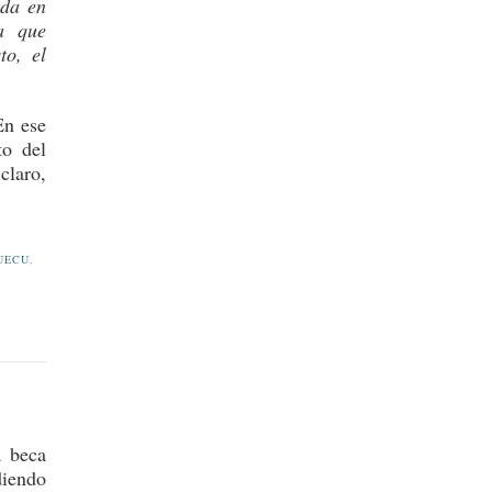
ada en
la que
to, el
En ese
to del
claro,
UECU
,
a beca
diendo