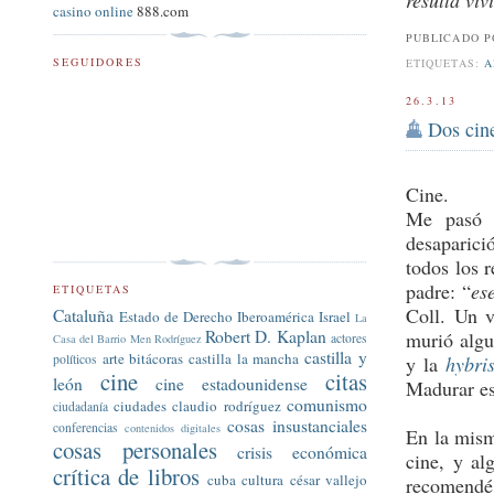
resulta vi
casino online
888.com
PUBLICADO 
SEGUIDORES
ETIQUETAS:
A
26.3.13
Dos cine
Cine.
Me pasó
desaparici
todos los 
padre: “
es
ETIQUETAS
Coll. Un v
Cataluña
Estado de Derecho
Iberoamérica
Israel
La
Robert D. Kaplan
murió algu
actores
Casa del Barrio
Men Rodríguez
castilla y
arte
bitácoras
castilla la mancha
y la
hybri
políticos
cine
citas
león
cine estadounidense
Madurar es
comunismo
ciudades
claudio rodríguez
ciudadanía
cosas insustanciales
conferencias
contenidos digitales
En la mism
cosas personales
crisis económica
cine, y al
crítica de libros
cuba
cultura
césar vallejo
recomendé 