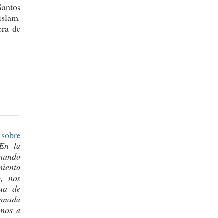
Santos
islam.
era de
 sobre
En la
 mundo
miento
o, nos
gua de
ormada
emos a