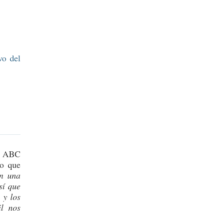
vo del
en ABC
go que
on una
sí que
 y los
il nos