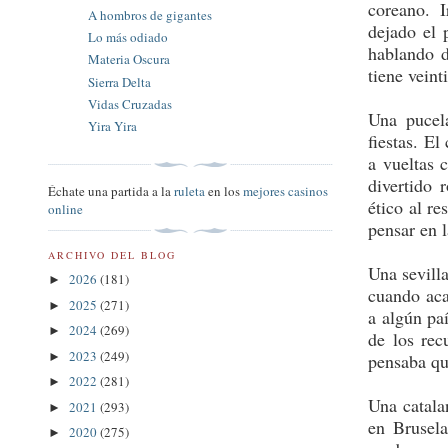
coreano. I
A hombros de gigantes
dejado el 
Lo más odiado
hablando d
Materia Oscura
tiene veint
Sierra Delta
Vidas Cruzadas
Una pucel
Yira Yira
fiestas. El
a vueltas 
divertido 
Échate una partida a la
ruleta
en los
mejores casinos
ético al r
online
pensar en 
ARCHIVO DEL BLOG
Una sevill
2026
(181)
►
cuando aca
2025
(271)
►
a algún pa
2024
(269)
►
de los rec
2023
(249)
►
pensaba qu
2022
(281)
►
Una catala
2021
(293)
►
en Brusela
2020
(275)
►