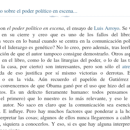
o sobre el poder político en escena...
con
el poder político en escena
, el ensayo de
Luis Arroyo
. Se 
al en su cierre y creo que es uno de los fallos del libr
 veces en lo banal cuando se centra en la comunicación pol
 el liderazgo es genético? No lo creo, pero además, tras leer
ación de que el autor tampoco consigue demostrarlo. Otros as
 en el libro, como lo de las liturgias del poder, o lo de las t
la casa, por cierto) son interesantes, pero son sólo el
atr
da de eso justifica por sí mismo victorias o derrotas. 
s o en la vida. Aún recuerdo el papelón de Gutiérrez
 convencernos de que Obama ganó por el uso que hizo del an
tos. Es un defecto fieramente humano: todos pensamos 
o
el primero) que lo nuestro es lo más relevante, y eso le
l autor. No saco en claro que la comunicación sea esenci
. E influye. Pero hay muchos factores que ponderar a la h
terpretar las cosas; algunos de ellos nunca llegaremos a calib
s, siquiera a conocerlos. Y eso, si es que hay alguna interpre