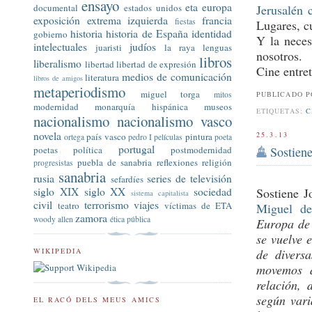
ensayo
eta
europa
Jerusalén c
documental
estados unidos
exposición
extrema izquierda
francia
fiestas
Lugares, c
historia
historia de España
identidad
gobierno
Y la neces
intelectuales
judíos
juaristi
la raya
lenguas
nosotros.
libros
liberalismo
libertad
libertad de expresión
Cine entre
medios de comunicación
literatura
libros de amigos
metaperiodismo
miguel torga
mitos
PUBLICADO 
modernidad
monarquía hispánica
museos
ETIQUETAS:
C
nacionalismo
nacionalismo vasco
novela
25.3.13
país vasco
pintura
ortega
pedro I
películas
poeta
portugal
poetas
política
postmodernidad
Sostiene
puebla de sanabria
reflexiones
religión
progresistas
sanabria
rusia
series de televisión
sefardíes
siglo XIX
siglo XX
sociedad
Sostiene J
sistema capitalista
civil
terrorismo
viajes
teatro
víctimas de ETA
Miguel d
zamora
woody allen
ética pública
Europa de 
se vuelve 
WIKIPEDIA
de divers
movemos de
relación, 
según vari
EL RACÓ DELS MEUS AMICS