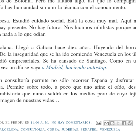
ros de Bolonia. Pero me faltaba algo, así que lo compagi
 No hay humanidad sin unir la técnica con el conocimiento.
esa. Estudió cuidado social. Está la cosa muy mal. Aquí 
ay presente. No hay futuro. Nos hicimos nihilistas porque a
 nada a lo que odiar.
olana. Llegó a Galicia hace diez años. Huyendo del horr
De la inseguridad que se ha ido comiendo Venezuela en los ú
udió empresariales. Se ha cansado de Santiago. Como en 
l vez un día se vaya
a Madrid, haciendo autostop
.
n consultoría permite no sólo recorrer España y disfrutar
a. Permite sobre todo, a poco que uno afine el oído, des
trahistoria que nunca saldrá en los medios pero de cuyo tej
 imagen de nuestras vidas…
POR
EL PERDÍU
EN
11:00 A. M.
NO HAY COMENTARIOS:
ARCELONA
,
CONSULTORÍA
,
COREA
,
JUDERÍAS
,
PEÑAFIEL
,
VENEZUELA