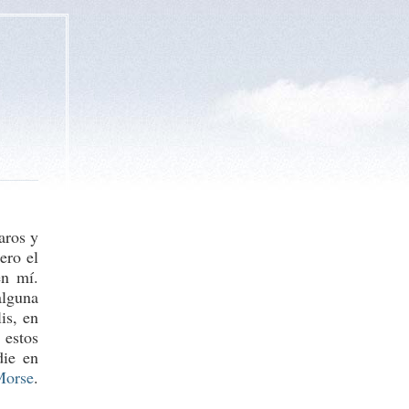
aros y
ero el
en mí.
alguna
is, en
 estos
die en
Morse
.