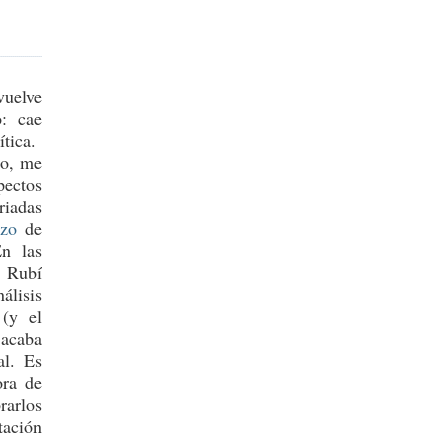
vuelve
o: cae
ítica.
lo, me
pectos
riadas
ezo
de
En las
 Rubí
álisis
(y el
 acaba
al. Es
ora de
rarlos
tación