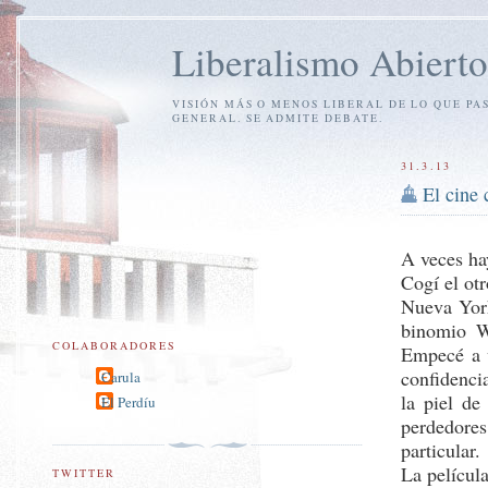
Liberalismo Abierto
VISIÓN MÁS O MENOS LIBERAL DE LO QUE PA
GENERAL. SE ADMITE DEBATE.
31.3.13
El cine
A veces ha
Cogí el ot
Nueva Yor
binomio W
COLABORADORES
Empecé a 
confidenci
Carula
la piel de
El Perdíu
perdedores
particular
La película
TWITTER