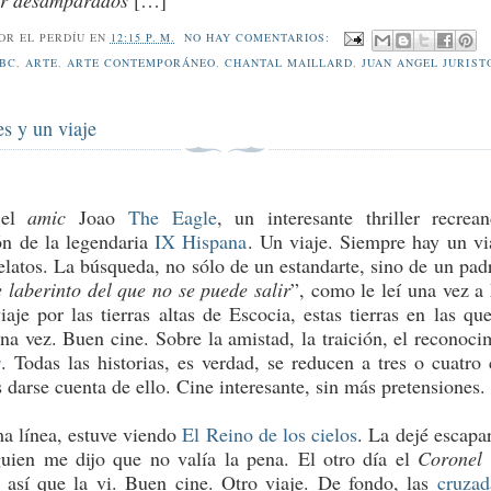
vir desamparados
[…]
POR
EL PERDÍU
EN
12:15 P. M.
NO HAY COMENTARIOS:
BC
,
ARTE
,
ARTE CONTEMPORÁNEO
,
CHANTAL MAILLARD
,
JUAN ANGEL JURIST
s y un viaje
 el
amic
Joao
The Eagle
, un interesante thriller recrea
ón de la legendaria
IX Hispana
. Un viaje. Siempre hay un vi
relatos. La búsqueda, no sólo de un estandarte, sino de un pad
e laberinto del que no se puede salir
”, como le leí una vez a
iaje por las tierras altas de Escocia, estas tierras en las qu
na vez. Buen cine. Sobre la amistad, la traición, el reconoci
s
. Todas las historias, es verdad, se reducen a tres o cuatro 
 darse cuenta de ello. Cine interesante, sin más pretensiones.
a línea, estuve viendo
El Reino de los cielos
. La dejé escapar
guien me dijo que no valía la pena. El otro día el
Coronel
así que la vi. Buen cine. Otro viaje. De fondo, las
cruzad