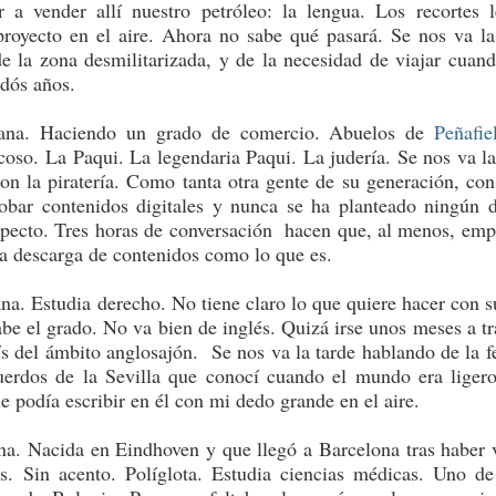
r a vender allí nuestro petróleo: la lengua. Los recortes 
proyecto en el aire. Ahora no sabe qué pasará. Se nos va la
e la zona desmilitarizada, y de la necesidad de viajar cuan
idós años.
ana. Haciendo un grado de comercio. Abuelos de
Peñafie
 coso. La Paqui. La legendaria Paqui. La judería. Se nos va la
con la piratería. Como tanta otra gente de su generación, con
robar contenidos digitales y nunca se ha planteado ningún 
especto. Tres horas de conversación hacen que, al menos, emp
la descarga de contenidos como lo que es.
ana. Estudia derecho. No tiene claro lo que quiere hacer con s
be el grado. No va bien de inglés. Quizá irse unos meses a tr
ís del ámbito anglosajón. Se nos va la tarde hablando de la fe
uerdos de la Sevilla que conocí cuando el mundo era liger
e podía escribir en él con mi dedo grande en el aire.
na. Nacida en Eindhoven y que llegó a Barcelona tras haber 
s. Sin acento. Políglota. Estudia ciencias médicas. Uno de