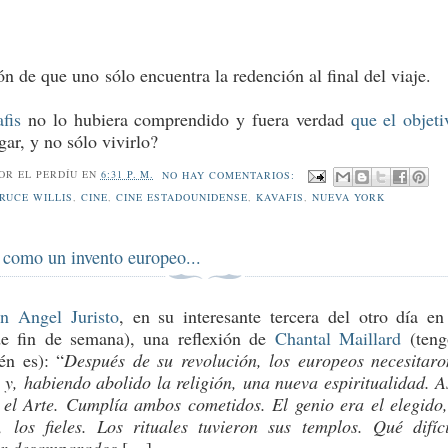
ón de que uno
sólo encuentra la redención al final del viaje.
afis
no lo hubiera comprendido y fuera verdad
que el objeti
egar, y no sólo vivirlo?
POR
EL PERDÍU
EN
6:31 P. M.
NO HAY COMENTARIOS:
RUCE WILLIS
,
CINE
,
CINE ESTADOUNIDENSE
,
KAVAFIS
,
NUEVA YORK
e como un invento europeo...
n Angel Juristo
, en su interesante tercera del otro día 
de fin de semana), una reflexión de
Chantal Maillard
(ten
én es): “
Después de su revolución, los europeos necesitar
e y, habiendo abolido la religión, una nueva espiritualidad. A
 el Arte. Cumplía ambos cometidos. El genio era el elegido,
, los fieles. Los rituales tuvieron sus templos. Qué difíc