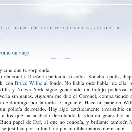
SA. REFLEXIÓN SOBRE LA CULTURA, LA SOCIEDAD Y LA VIDA. EN
 como un viaje
y cine que te sorprende.
ro día con
La Razón
la película
16 calles
. Sonaba a polis, disp
k, con
Bruce Willis
al fondo. No había oído hablar de ella, p
illis y Nueva York sigue generando un influjo poderoso 
verla sin ganas.
Aguanta
me dijo el Coronel, compartiendo 
a de domingo por la tarde. Y aguanté. Hace un papelón Will
 un policía derrotado. Hay algo estéticamente irresistible en
 a los que ha acabado derrotando la vida en general y na
. Buen papel de
Def
, al que no conocía, y brillante también
 se justifica por su final, no por intuible menos interesante.