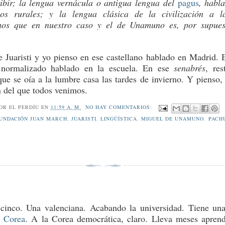
ribir; la lengua vernácula o antigua lengua del
pagus
, habl
nos rurales; y la lengua clásica de la civilización a 
mos que en nuestro caso y el de Unamuno es, por supues
e Juaristi y yo pienso en ese castellano hablado en Madrid. 
o normalizado hablado en la escuela. En ese
senabrés
, res
que se oía a la lumbre casa las tardes de invierno. Y pienso, 
ín del que todos venimos.
POR
EL PERDÍU
EN
11:59 A. M.
NO HAY COMENTARIOS:
UNDACIÓN JUAN MARCH
,
JUARISTI
,
LINGÜÍSTICA
,
MIGUEL DE UNAMUNO
,
PACH
cinco. Una valenciana. Acabando la universidad. Tiene un
a
Corea
. A la Corea democrática, claro. Lleva meses apren