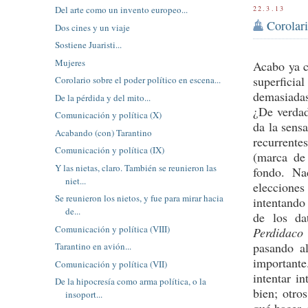
22.3.13
Del arte como un invento europeo...
Corolari
Dos cines y un viaje
Sostiene Juaristi...
Mujeres
Acabo ya 
superfici
Corolario sobre el poder político en escena...
demasiadas
De la pérdida y del mito...
¿De verdad
Comunicación y política (X)
da la sens
Acabando (con) Tarantino
recurrentes
Comunicación y política (IX)
(marca de 
Y las nietas, claro. También se reunieron las
fondo. Na
niet...
eleccione
Se reunieron los nietos, y fue para mirar hacia
intentando
de...
de los da
Comunicación y política (VIII)
Perdidac
pasando a
Tarantino en avión...
importante
Comunicación y política (VII)
intentar in
De la hipocresía como arma política, o la
bien; otro
insoport...