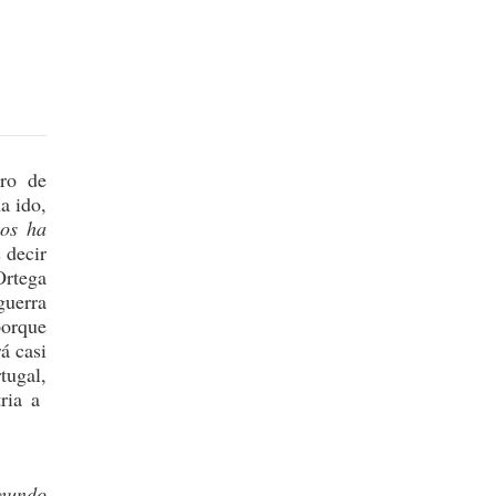
bro de
a ido,
nos ha
 decir
rtega
guerra
porque
á casi
tugal,
tria a
 mundo