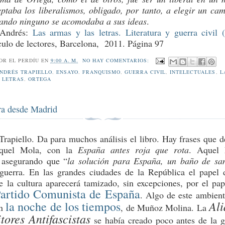
ptaba los liberalismos, obligado, por tanto, a elegir un ca
uando ninguno se acomodaba a sus ideas
.
, Andrés:
Las armas y las letras. Literatura y guerra civil 
culo de lectores, Barcelona, 2011. Página 97
POR
EL PERDÍU
EN
9:00 A. M.
NO HAY COMENTARIOS:
NDRÉS TRAPIELLO
,
ENSAYO
,
FRANQUISMO
,
GUERRA CIVIL
,
INTELECTUALES
,
L
 LETRAS
,
ORTEGA
ra desde Madrid
Trapiello. Da para muchos análisis el libro. Hay frases que d
Aquel Mola, con la
España antes roja que rota
. Aquel 
 asegurando que “
la solución para España, un baño de sa
 guerra. En las grandes ciudades de la República el papel 
 la cultura aparecerá tamizado, sin excepciones, por el pap
artido Comunista de España
. Algo de este ambient
Ali
la noche de los tiempos
en
, de Muñoz Molina. La
tores Antifascistas
se había creado poco antes de la g