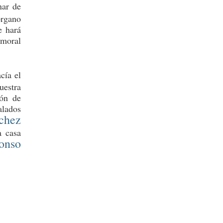
nar de
rgano
e hará
 moral
cía el
uestra
ión de
alados
chez
a casa
onso