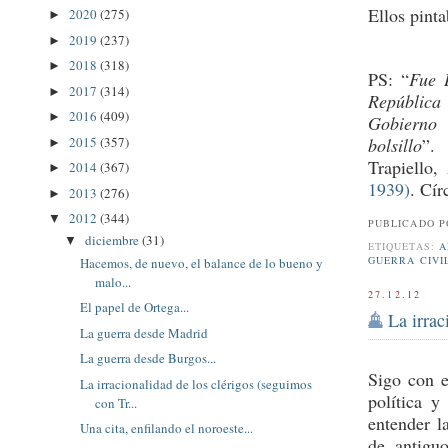
Ellos pint
2020
(275)
►
2019
(237)
►
2018
(318)
►
PS: “
Fue B
2017
(314)
►
República
2016
(409)
►
Gobierno 
2015
(357)
bolsillo
”.
►
Trapiello
2014
(367)
►
1939)
. Cír
2013
(276)
►
2012
(344)
▼
PUBLICADO 
diciembre
(31)
▼
ETIQUETAS:
A
GUERRA CIVI
Hacemos, de nuevo, el balance de lo bueno y
malo...
27.12.12
El papel de Ortega...
La irrac
La guerra desde Madrid
La guerra desde Burgos...
Sigo con 
La irracionalidad de los clérigos (seguimos
política y
con Tr...
entender l
Una cita, enfilando el noroeste...
de antiguo