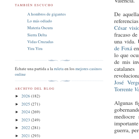
Valencia.
TAMBIÉN ESCUCHO
De aquell
A hombros de gigantes
referencia
Lo más odiado
César visi
Materia Oscura
fracaso de
Sierra Delta
una vida.
Vidas Cruzadas
de Foxá
en
Yira Yira
lo que ocu
de mis inv
catalane
Échate una partida a la
ruleta
en los
mejores casinos
online
revoluciona
José Verg
Torrente
V
ARCHIVO DEL BLOG
2026
(182)
►
Algunas f
2025
(271)
►
gobernand
2024
(269)
►
mediocre 
2023
(249)
►
importante
2022
(281)
►
guerra, per
2021
(293)
►