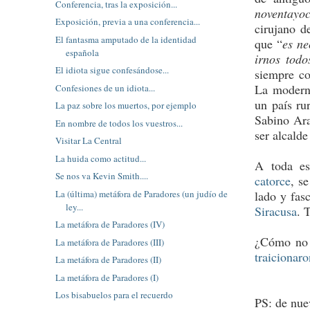
Conferencia, tras la exposición...
noventayo
Exposición, previa a una conferencia...
cirujano d
El fantasma amputado de la identidad
que “
es ne
española
irnos todo
El idiota sigue confesándose...
siempre con
La moderni
Confesiones de un idiota...
un país rur
La paz sobre los muertos, por ejemplo
Sabino Ara
En nombre de todos los vuestros...
ser alcalde
Visitar La Central
La huida como actitud...
A toda es
Se nos va Kevin Smith....
catorce
, s
La (última) metáfora de Paradores (un judío de
lado y fas
ley...
Siracusa
. 
La metáfora de Paradores (IV)
¿Cómo no í
La metáfora de Paradores (III)
traicionaro
La metáfora de Paradores (II)
La metáfora de Paradores (I)
Los bisabuelos para el recuerdo
PS: de nue