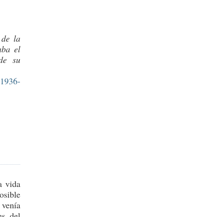
 de la
aba el
de su
(1936-
a vida
osible
 venía
es del