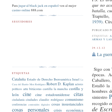
que no ace
Para
jugar al black jack en español
ven al mejor
batalla, c
casino online
888.com
Trapiello
1939)
. Cír
SEGUIDORES
PUBLICADO 
ETIQUETAS:
A
ARMAS Y LAS
29.12.12
La guer
Sigo con 
ETIQUETAS
épocas. 
Cataluña
Caballero,
Estado de Derecho
Iberoamérica
Israel
La
Robert D. Kaplan
actores
Estalló la
Casa del Barrio
Men Rodríguez
castilla y
arte
bitácoras
castilla la mancha
políticos
hombres de
cine
citas
león
cine estadounidense
P
siniestro
comunismo
ciudades
claudio rodríguez
ciudadanía
recogido 
cosas insustanciales
conferencias
contenidos digitales
de Escri
cosas personales
crisis económica