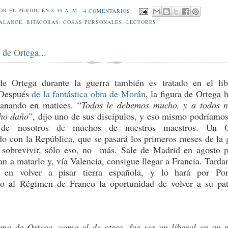
POR
EL PERDÍU
EN
8:30 A. M.
4 COMENTARIOS:
ALANCE
,
BITÁCORAS
,
COSAS PERSONALES
,
LECTORES
 de Ortega...
de Ortega durante la guerra también es tratado en el li
 Después
de la fantástica obra de Morán
, la figura de Ortega h
ganando en matices. “
Todos le debemos mucho, y a todos 
ho daño
”, dijo uno de sus discípulos, y eso mismo podríamos
r de nosotros de muchos de nuestros maestros. Un O
o con la República, que se pasará los primeros meses de la 
 sobrevivir, sólo eso, no más. Sale de Madrid en agosto 
n a matarlo y, vía Valencia, consigue llegar a Francia. Tardar
 en volver a pisar tierra española, y lo hará por Por
o al Régimen de Franco la oportunidad de volver a su pa
ma de Ortega, como el de otros, fue ser un liberal en un