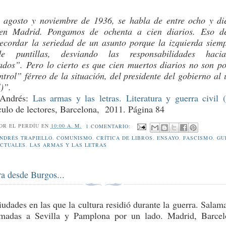
e agosto y noviembre de 1936, se habla de entre ocho y di
en Madrid. Pongamos de ochenta a cien diarios. Eso de
ecordar la seriedad de un asunto porque la izquierda siem
e puntillas, desviando las responsabilidades haci
ados”. Pero lo cierto es que cien muertos diarios no son po
ntrol” férreo de la situación, del presidente del gobierno al 
)”.
, Andrés:
Las armas y las letras. Literatura y guerra civil 
culo de lectores, Barcelona, 2011. Página 84
POR
EL PERDÍU
EN
10:00 A. M.
1 COMENTARIO:
NDRÉS TRAPIELLO
,
COMUNISMO
,
CRÍTICA DE LIBROS
,
ENSAYO
,
FASCISMO
,
GU
ECTUALES
,
LAS ARMAS Y LAS LETRAS
ra desde Burgos...
iudades en las que la cultura residió durante la guerra. Salam
madas a Sevilla y Pamplona por un lado. Madrid, Barce