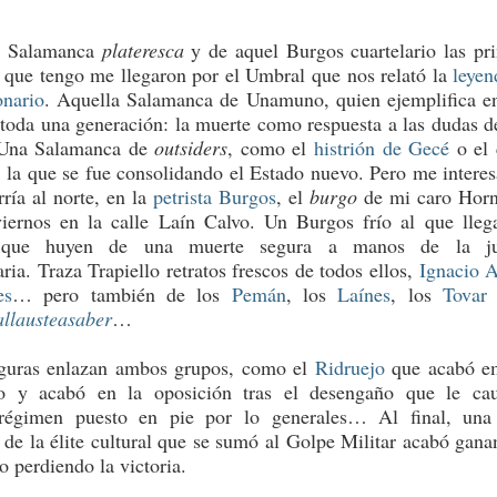
a Salamanca
plateresca
y de aquel Burgos cuartelario las pr
s que tengo me llegaron por el Umbral que nos relató la
leyen
onario
. Aquella Salamanca de Unamuno, quien ejemplifica en
 toda una generación: la muerte como respuesta a las dudas d
 Una Salamanca de
outsiders
, como el
histrión de Gecé
o el 
 la que se fue consolidando el Estado nuevo. Pero me intere
rría al norte, en la
petrista Burgos
, el
burgo
de mi caro Hor
iernos en la calle Laín Calvo. Un Burgos frío al que lleg
s que huyen de una muerte segura a manos de la jus
ria. Traza Trapiello retratos frescos de todos ellos,
Ignacio A
es
… pero también de los
Pemán
, los
Laínes
, los
Tovar
allausteasaber
…
iguras enlazan ambos grupos, como el
Ridruejo
que acabó e
o y acabó en la oposición tras el desengaño que le ca
régimen puesto en pie por lo generales… Al final, una
 de la élite cultural que se sumó al Golpe Militar acabó gana
o perdiendo la victoria.