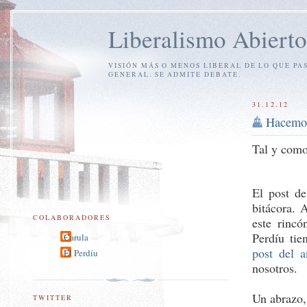
Liberalismo Abierto
VISIÓN MÁS O MENOS LIBERAL DE LO QUE PA
GENERAL. SE ADMITE DEBATE.
31.12.12
Hacemos
Tal y com
El post de
bitácora. 
COLABORADORES
este rincó
Perdíu tie
Carula
post del 
El Perdíu
nosotros.
Un abrazo, 
TWITTER