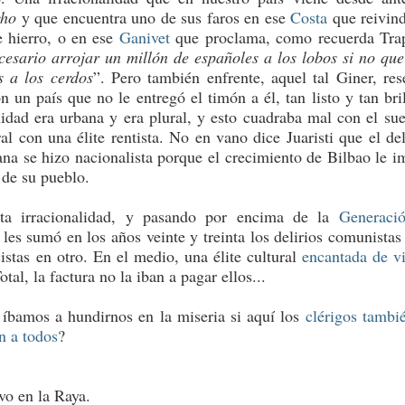
cho
y que encuentra uno de sus faros en ese
Costa
que reivind
e hierro, o en ese
Ganivet
que proclama, como recuerda Trap
cesario arrojar un millón de españoles a los lobos si no qu
s a los cerdos
”. Pero también enfrente, aquel tal Giner, res
 un país que no le entregó el timón a él, tan listo y tan bril
dad era urbana y era plural, y esto cuadraba mal con el su
al con una élite rentista. No en vano dice Juaristi que el del
na se hizo nacionalista porque el crecimiento de Bilbao le i
 de su pueblo.
ta irracionalidad, y pasando por encima de la
Generaci
e les sumó en los años veinte y treinta los delirios comunistas
cistas en otro. En el medio, una élite cultural
encantada de vi
Total, la factura no la iban a pagar ellos...
bamos a hundirnos en la miseria si aquí los
clérigos tambi
n a todos
?
vo en la Raya.