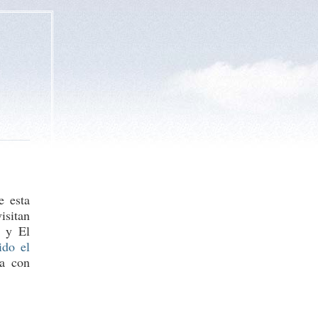
e esta
isitan
o y El
ido el
ta con