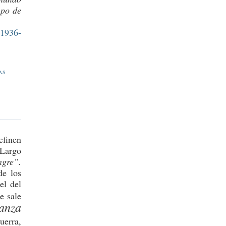
mpo de
(1936-
AS
efinen
Largo
ngre”.
de los
el del
e sale
anza
uerra,