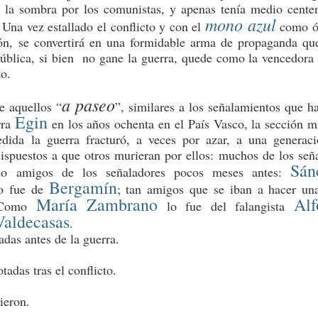
n la sombra por los comunistas, y apenas tenía medio cente
mono azul
Una vez estallado el conflicto y con el
como ó
ón, se convertirá en una formidable arma de propaganda qu
ública, si bien
no gane la guerra, quede como la vencedora
to.
a paseo
e aquellos “
”, similares a los señalamientos que ha
Egin
rra
en los años ochenta en el País Vasco, la sección m
dida la guerra fracturó, a veces por azar, a una generac
dispuestos a que otros murieran por ellos: muchos de los señ
Sán
do amigos de los señaladores pocos meses antes:
Bergamín
o fue de
; tan amigos que se iban a hacer un
María Zambrano
Alf
. Como
lo fue del falangista
Valdecasas
.
adas antes de la guerra.
tadas tras el conflicto.
ieron.