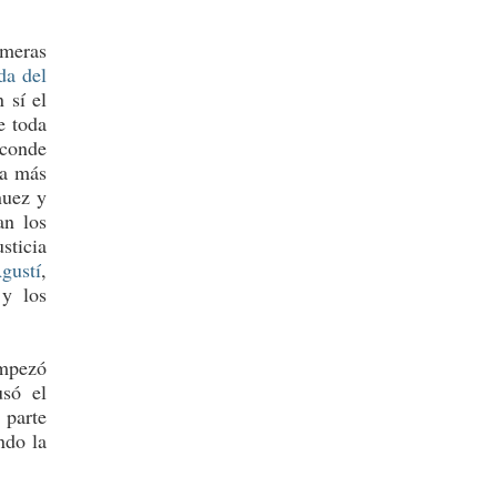
imeras
da del
 sí el
e toda
conde
sa más
nuez y
an los
ticia
gustí
,
y los
mpezó
usó el
 parte
ndo la