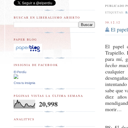
PUBLICADO 
ETIQUETAS:
B
BUSCAR EN LIBERALISMO ABIERTO
30.12.12
El papel
PAPER BLOG
El papel 
Trapiello.
para mí, 
hecho muc
INSIGNIA DE FACEBOOK
cualquie
El Perdíu
desengañad
intentando
Crea tu insignia
sabe que va
diez años
PÁGINAS VISTAS LA ÚLTIMA SEMANA
20,998
mendigand
morir…
ANALITYCS
PS:
El dra