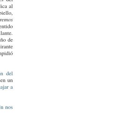
ica al
iello,
eremos
entido
lante.
eño de
irante
mpidió
ón del
 en un
ajar a
én nos