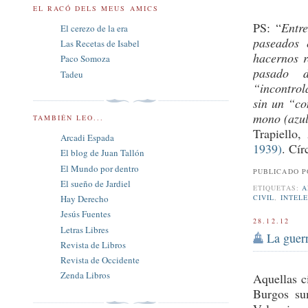
EL RACÓ DELS MEUS AMICS
PS: “
Entr
El cerezo de la era
paseados 
Las Recetas de Isabel
hacernos r
Paco Somoza
pasado d
Tadeu
“incontrol
sin un “co
mono (azul
TAMBIÉN LEO...
Trapiello
Arcadi Espada
1939)
. Cír
El blog de Juan Tallón
El Mundo por dentro
PUBLICADO 
El sueño de Jardiel
ETIQUETAS:
A
CIVIL
,
INTEL
Hay Derecho
Jesús Fuentes
28.12.12
Letras Libres
La guer
Revista de Libros
Revista de Occidente
Zenda Libros
Aquellas c
Burgos su