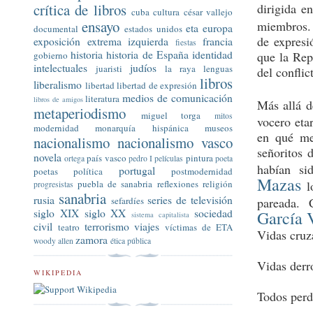
dirigida e
crítica de libros
cuba
cultura
césar vallejo
ensayo
miembros. 
eta
europa
documental
estados unidos
de expresi
exposición
extrema izquierda
francia
fiestas
historia
historia de España
identidad
que la Rep
gobierno
intelectuales
judíos
juaristi
la raya
lenguas
del conflic
libros
liberalismo
libertad
libertad de expresión
medios de comunicación
literatura
libros de amigos
Más allá d
metaperiodismo
miguel torga
mitos
vocero eta
modernidad
monarquía hispánica
museos
en qué me
nacionalismo
nacionalismo vasco
señoritos 
novela
país vasco
pintura
ortega
pedro I
películas
poeta
habían si
portugal
poetas
política
postmodernidad
Mazas
l
puebla de sanabria
reflexiones
religión
progresistas
sanabria
rusia
series de televisión
pareada
sefardíes
siglo XIX
siglo XX
sociedad
García 
sistema capitalista
civil
terrorismo
viajes
teatro
víctimas de ETA
Vidas cruz
zamora
woody allen
ética pública
Vidas derro
WIKIPEDIA
Todos perd