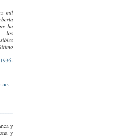
ez mil
bería
pre ha
a los
sibles
último
(1936-
ERRA
anca y
lona y