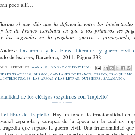
aban poco allí…
aroja el que dijo que la diferencia entre los intelectuales
 y los de Franco estribaba en que a los primeros les pag
y los segundos se lo pagaban, guerra y propaganda, 
, Andrés:
Las armas y las letras. Literatura y guerra civil 
culo de lectores, Barcelona, 2011. Página 338
POR
EL PERDÍU
EN
10:00 A. M.
NO HAY COMENTARIOS:
NDRÉS TRAPIELLO
,
BURGOS
,
CATALANES DE FRANCO
,
ENSAYO
,
FRANQUISMO
,
L
,
INTELECTUALES
,
LAS ARMAS Y LAS LETRAS
,
OUTSIDERS
,
SALAMANCA
ionalidad de los clérigos (seguimos con Trapiello)
el
el libro de Trapiello
. Hay un fondo de irracionalidad en l
 social española y europea de la época sin la cual es imp
a tragedia que supuso la guerra civil. Una irracionalidad que
. Una irracionalidad que en nuestro país viene desde ant