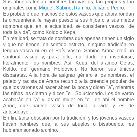
Sus abuelos tenían nombres tan vascos, tan propios y tan
originales como
Miguel
,
Sabino
,
Ramiro
,
Julián
o
Pedro
.
Es probable que muchos de estos vascos que ahora rondan
la cincuentena le hayan puesto a sus hijos o a sus nietos
nombres que, en la actualidad, se consideran vascos "de
toda la vida", como Koldo o Kepa.
En realidad, se trata de nombres que apenas tienen un siglo
y que no tienen, en sentido estricto, ninguna tradición en
lengua vasca ni en el País Vasco. Sabino Arana creó un
santoral vasco y, para ello, no dudo en inventarse,
literalmente, los nombres. Así, Kepa, del arameo Cefas,
Koldo, del germano Holdovich. No fueron sus únicos
disparates. A la hora de asignar género a los nombres, el
paleto y racista de Arana recurrió a la creencia popular de
que los varones al nacer abren la boca y dicen "a", mientras
las niñas las cierran y dicen "e". Solucionado. Los de varón
acabarán en "a" y los de mujer en "e", de ahí el nombre
Anne, que parece vasco de toda la vida y es de
antesdeayer.
En fin, tanta obsesión por la tradición, y los jóvenes vascos
llevan nombres que, a sus abuelos o bisabuelos, les
hubieran sonado a chino.