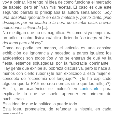
voy a opinar. No tengo ni idea de cómo funciona el mercado
de trabajo, pero ahí van mis recetas. El caso es que este
segundo párrafo lo principiaba la autora señalando: "
Soy
una absoluta ignorante en esta materia y, por lo tanto, pido
disculpas por mi osadía a la hora de escribir estas breves
reflexiones criticando
[...].
No me digan que no es magnífico. Es como si yo empezara
un artículo sobre física cuántica diciendo "
no tengo ni idea
del tema pero ahí voy
".
Como no podía ser menos, el artículo es una cansina
exhibición de ignorancia y necedad a partes iguales; los
acádemicos son todos tíos y no se enteran de qué va la
fiesta, estamos sojuzgadas por la falocracia dominante...
Hay gente que exhibe su pobreza discursiva, pero lo hace al
menos con cierto rubor (¿le han explicado a esta mujer el
concepto de "economía del lenguaje"?, ¿le ha explicado
alguien que la RAE no crea normas sino que las refleja?).
En fin, un académico se molestó en
contestarle
, para
explicarle lo que se suele aprender en primero de
bachillerato.
Esta idea de que la política lo puede todo.
Esta idea, prometeica, de refundar la historia en cada