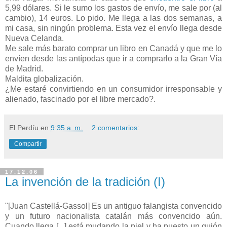
5,99 dólares. Si le sumo los gastos de envío, me sale por (al
cambio), 14 euros. Lo pido. Me llega a las dos semanas, a
mi casa, sin ningún problema. Esta vez el envío llega desde
Nueva Celanda.
Me sale más barato comprar un libro en Canadá y que me lo
envíen desde las antípodas que ir a comprarlo a la Gran Vía
de Madrid.
Maldita globalización.
¿Me estaré convirtiendo en un consumidor irresponsable y
alienado, fascinado por el libre mercado?.
El Perdíu
en
9:35 a. m.
2 comentarios:
Compartir
17.12.06
La invención de la tradición (I)
"[Juan Castellá-Gassol] Es un antiguo falangista convencido
y un futuro nacionalista catalán más convencido aún.
Cuando llega [...] está mudando la piel y ha puesto un guión