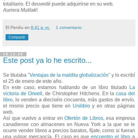
totalitario. El deuvedé puede adquirirse en su web.
Aurrera Mutilak
!
El Perdíu
en
8:41 p. m.
1 comentario:
Compartir
18.12.06
Este post ya lo he escrito...
Se titulaba "
Ventajas de la maldita globalización
" y lo escribí
el 25 de enero de este año.
En este caso, estamos hablando de un libro titulado
La
victoria de Orwell
, de Chirstopher Hitchens
. En la
casa del
libro
, lo venden a dieciséis cincuenta, más gastos de envío,
el mismo precio que tiene en
Unilibro
y en otras páginas
web.
Así que vuelvo a entrar en
Ofertón de Libros
, esa empresa
canadiense con almacenes en Nueva York a la que se le
ocurre vender libros a precios baratos, fíjate, como si fueran
una vulgar mercancía. El caso es que
encuentro el libro
a