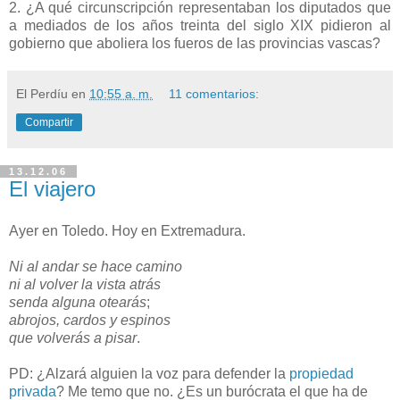
2. ¿A qué circunscripción representaban los diputados que
a mediados de los años treinta del siglo XIX pidieron al
gobierno que aboliera los fueros de las provincias vascas?
El Perdíu
en
10:55 a. m.
11 comentarios:
Compartir
13.12.06
El viajero
Ayer en Toledo. Hoy en Extremadura.
Ni al andar se hace camino
ni al volver la vista atrás
senda alguna otearás
;
abrojos, cardos y espinos
que volverás a pisar
.
PD: ¿Alzará alguien la voz para defender la
propiedad
privada
? Me temo que no. ¿Es un burócrata el que ha de