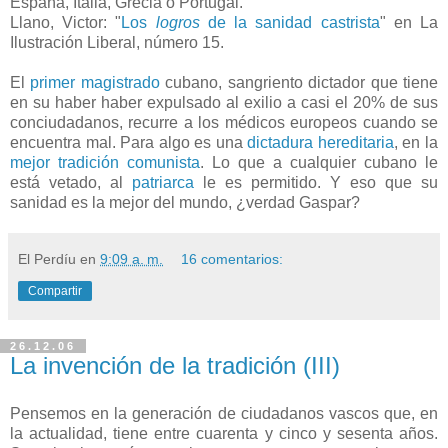
España, Italia, Grecia o Portugal."
Llano, Victor: "
Los
logros
de la sanidad castrista
" en La
Ilustración Liberal, número 15.
El
primer magistrado
cubano, sangriento dictador que tiene
en su haber haber expulsado al exilio a casi el 20% de sus
conciudadanos, recurre a los médicos europeos cuando se
encuentra mal. Para algo es una
dictadura hereditaria
, en la
mejor tradición comunista
. Lo que a cualquier cubano le
está vetado, al
patriarca
le es permitido. Y eso que su
sanidad es la mejor del mundo, ¿verdad Gaspar?
El Perdíu
en
9:09 a. m.
16 comentarios:
Compartir
26.12.06
La invención de la tradición (III)
Pensemos en la generación de ciudadanos vascos que, en
la actualidad, tiene entre cuarenta y cinco y sesenta años.