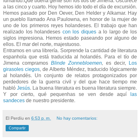
fumando.Qué buena gente son los tíos de Jimena. Oscurece
a las cinco y cuarto. Hoy hemos ido todo el día de excursión.
Hemos pasado por Den Oever, Den Helder y Alkamar. Hay
un pueblo llamado Ana Paulowna, en honor de la mujer de
uno de los primeros reyes holandeses. El trabajo que han
realizado los holandeses
con los diques
a lo largo de los
siglos impresiona. Hemos estado paseando por alguno de
ellos. El mar del norte, majestuoso.
Entramos en una librería. Sorprende la cantidad de literatura
espanhola que está traducida al holandés. Para el tío de
Jimena compramos
Blinde Zonnebloemen
,
es decir,
Los
girasoles ciegos
, de Alberto Méndez, traducido lógicamente
al holandés. Un conjunto de relatos protagonizados por
perdedores de la guerra civil y del que hace tiempo me
habló
Jesús
. La buena literatura es buena literatura siempre.
Y por cierto, qué pequenhas se ven desde aquí
las
sandeces
de nuestro presidente.
El Perdíu
en
6:53 p. m.
No hay comentarios:
Compartir