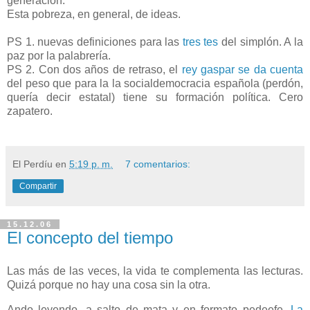
generación.
Esta pobreza, en general, de ideas.
PS 1. nuevas definiciones para las
tres tes
del simplón. A la
paz por la palabrería.
PS 2. Con dos años de retraso, el
rey gaspar se da cuenta
del peso que para la la socialdemocracia española (perdón,
quería decir estatal) tiene su formación política. Cero
zapatero.
El Perdíu
en
5:19 p. m.
7 comentarios:
Compartir
15.12.06
El concepto del tiempo
Las más de las veces, la vida te complementa las lecturas.
Quizá porque no hay una cosa sin
la otra.
Ando
leyendo, a salto de mata y en formato pedeefe,
La