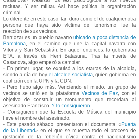
Casanova? Realizar los test psicológicos a los nuevos
reclutas. Y ser militar. Así hace política la organización
criminal.
Lo diferente en este caso, tan duro como el de cualquier otra
persona que haya sido víctima del terrorismo, fue la
reacción de sus vecinos.
Berriozar es un pueblo navarro
ubicado a poca distancia de
Pamplona
, en el camino que une la capital navarra con
Vitoria y San Sebastián. En aquel entonces, lo gobernaba
ETA, a través de Herri Batasuna. Tras la muerte de
Casanova, algo empezó a cambiar.
- En primer lugar, se expulsó a los etarras de la alcaldía,
siendo a día de hoy
el alcalde socialista
, quien gobierna en
coalición con la UPN y la CDN.
- Pero hubo algo más. Venciendo el miedo, un grupo de
vecinos se unió en la plataforma
Vecinos de Paz
, con el
objetivo de construir un monumento que recordara al
asesinado Francisco.
Y lo consiguieron
.
- Consiguieron que la Escuela de Música del municipio
lleve el nombre del asesinado.
- Este pasado sábado, presentaron el documental «
Puerta
de la Libertad
» en el que se muestra todo el proceso de
gestación de la rebelión cívica contra el nacionalismo