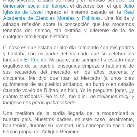
dimensión social del tiempo
, el discurso con el que
Julio
Iglesias de Ussel
ingresó el invierno pasado en
la
Real
Academia de Ciencias Morales y Políticas
. Una lúcida y
atinada reflexión sobre la concepción que los modernos
tenemos del tiempo, tan extraña y diferente de la de
cualquier otro tiempo histórico.
El caso es que estaba el otro día comiendo con mis padres
y hablaba con mi padre del mercado que se celebra los
lunes en
El Puente
. Mi padre, que siempre ha estado muy
orgulloso de su pueblo, enseguida empezó a hablarme de
sus recuerdos del mercado en los años cuarenta y
cincuenta. Me dijo que iban al Mercado (a unos diez
quilómetros de su pueblo) andando, en burro o en caballo
(cuando volvió de Bilbao, en bici). Yo le pregunté: joder, ¿y
cuánto tardábais?.
No lo sé
, -me dijo-,
no teníamos reloj, y
tampoco nos preocupaba saberlo
.
Una metáfora de la tardía llegada de la modernidad a
nuestro país. Nuestros padres, en este caso literalmente,
han tenido, durante su juventud, una concepción social del
tiempo propia del Antiguo Régimen.