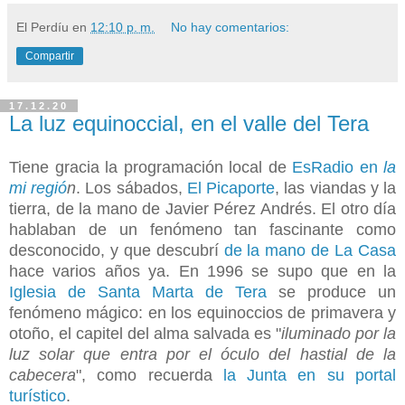
El Perdíu
en
12:10 p. m.
No hay comentarios:
Compartir
17.12.20
La luz equinoccial, en el valle del Tera
Tiene gracia la programación local de
EsRadio en
la
mi regió
n
. Los sábados,
El Picaporte
, las viandas y la
tierra, de la mano de Javier Pérez Andrés. El otro día
hablaban de un fenómeno tan fascinante como
desconocido, y que descubrí
de la mano de La Casa
hace varios años ya.
En 1996 se supo que en la
Iglesia de Santa Marta de Tera
se produce un
fenómeno mágico: en los equinoccios de primavera y
otoño, el capitel del alma salvada es "
iluminado por la
luz solar que entra por el óculo del hastial de la
cabecera
", como recuerda
la Junta en su portal
turístico
.