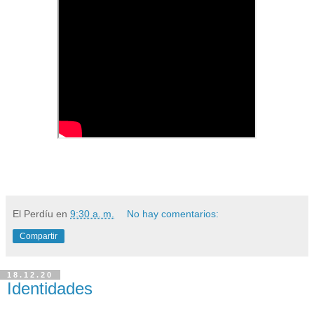
El Perdíu
en
9:30 a. m.
No hay comentarios:
Compartir
18.12.20
Identidades