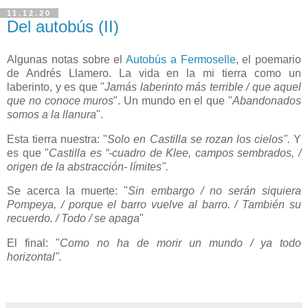
11.12.20
Del autobús (II)
Algunas notas sobre el
Autobús a Fermoselle
, el poemario
de Andrés Llamero. La vida en la mi tierra como un
laberinto, y es que "
Jamás laberinto más terrible / que aquel
que no conoce muros
". Un mundo en el que "
Abandonados
somos a la llanura
".
Esta tierra nuestra: "
Solo en Castilla se rozan los cielos".
Y
es que "
Castilla es “-cuadro de Klee, campos sembrados, /
origen de la abstracción- límites".
Se acerca la muerte: "
Sin embargo / no serán siquiera
Pompeya, / porque el barro vuelve al barro. / También su
recuerdo. / Todo / se apaga
"
El final: "
Como no ha de morir un mundo / ya todo
horizontal".