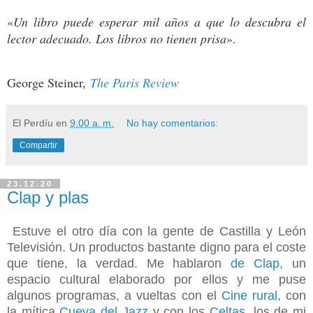
«
Un libro puede esperar mil años a que lo descubra el
lector adecuado. Los libros no tienen prisa
».
George Steiner,
The Paris Review
El Perdíu
en
9:00 a. m.
No hay comentarios:
Compartir
23.12.20
Clap y plas
Estuve el otro día con la gente de Castilla y León
Televisión. Un productos bastante digno para el coste
que tiene, la verdad. Me hablaron
de Clap,
un
espacio cultural elaborado por ellos y me puse
algunos programas, a vueltas con el
Cine rural
, con
la mítica
Cueva del Jazz
y con los
Celtas
, los de mi