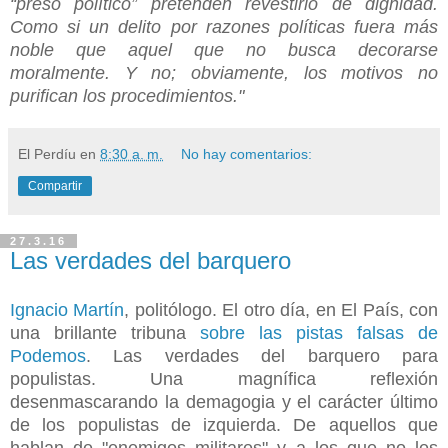
“preso político” pretenden revestirlo de dignidad.
Como si un delito por razones políticas fuera más
noble que aquel que no busca decorarse
moralmente. Y no; obviamente, los motivos no
purifican los procedimientos."
El Perdíu
en
8:30 a. m.
No hay comentarios:
Compartir
27.3.16
Las verdades del barquero
Ignacio Martín
, politólogo. El otro día, en El País, con
una brillante tribuna
sobre las pistas falsas de
Podemos
. Las verdades del barquero para
populistas. Una magnífica reflexión
desenmascarando la demagogia y el carácter último
de los populistas de izquierda. De aquellos que
hablan de "enemigos militares" y a los que no les