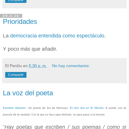
Compartir
29.3.16
Prioridades
La
democracia entendida como espectáculo
.
Y poco más que añadir.
El Perdíu
en
5:30 p. m.
No hay comentarios:
Compartir
La voz del poeta
Karmelo Iribarren
. Un poeta de los de Hornuez.
El otro día en El Mundo
. A vuelta con
la
poesía de la verdad
.
:
Con la que se hace para disfrutar, no para pasar a la historia
Hay poetas que escriben / sus poemas /
como si
"