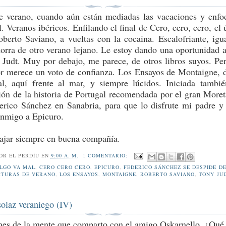
e verano, cuando aún están mediadas las vacaciones y enf
. Veranos ibéricos. Enfilando el final de Cero, cero, cero, el 
oberto Saviano, a vueltas con la cocaina. Escalofriante, igu
rra de otro verano lejano. Le estoy dando una oportunidad 
 Judt. Muy por debajo, me parece, de otros libros suyos. Pe
tor merece un voto de confianza. Los Ensayos de Montaigne, 
l, aquí frente al mar, y siempre lúcidos. Iniciada tambi
ción de la historia de Portugal recomendada por el gran More
erico Sánchez en Sanabria, para que lo disfrute mi padre y
nmigo a Epicuro.
ajar siempre en buena compañía.
POR
EL PERDÍU
EN
9:00 A. M.
1 COMENTARIO:
LGO VA MAL
,
CERO CERO CERO
,
EPICURO
,
FEDERICO SÁNCHEZ SE DESPIDE D
CTURAS DE VERANO
,
LOS ENSAYOS
,
MONTAIGNE
,
ROBERTO SAVIANO
,
TONY JU
solaz veraniego (IV)
nes de la mente que comparto con el amigo Oskarnello. ¿Qué 