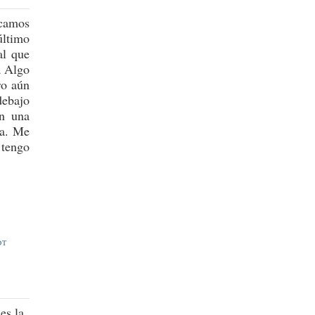
ocamos
último
al que
a Algo
ro aún
debajo
én una
ta. Me
 tengo
E
DT
es la