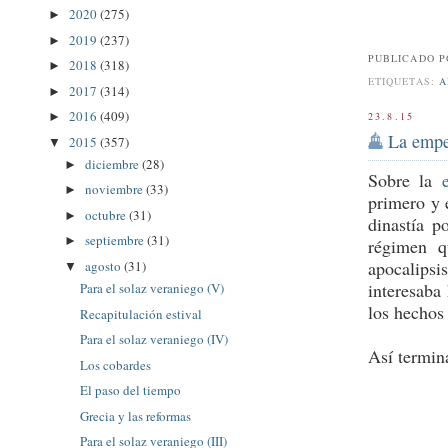
2020
(275)
►
2019
(237)
►
PUBLICADO 
2018
(318)
►
ETIQUETAS:
A
2017
(314)
►
2016
(409)
23.8.15
►
La empe
2015
(357)
▼
diciembre
(28)
►
Sobre la
noviembre
(33)
►
primero y 
octubre
(31)
►
dinastía 
septiembre
(31)
►
régimen q
apocalipsi
agosto
(31)
▼
interesaba
Para el solaz veraniego (V)
los hechos
Recapitulación estival
Para el solaz veraniego (IV)
Así termina
Los cobardes
El paso del tiempo
Grecia y las reformas
Para el solaz veraniego (III)