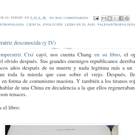
POR
EL PERDÍU
EN
9:30 A. M.
NO HAY COMENTARIOS:
NTROPOLOGÍA
,
CIENCIA
,
EVOLUCIÓN
,
LEÍDO EN EL PAÍS
,
PALEOANTROPOLOGÍ
ratriz desconocida (y IV)
emperatriz Cixí
cayó, nos cuenta Chang
en su libro
, el o
el olvido después. Sus grandes enemigos republicanos derriba
pocos años después de su muerte y nada legitima más a un
ue toda la mierda que case sobre el viejo. Después, ll
s en forma de comunismo maoista. Y también a los tiranos roj
 hablar de una China en decadencia a la que ellos regeneraban
 son tenaces.
 el libro: