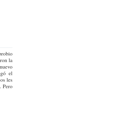
A
probio
ron la
 nuevo
egó el
os les
. Pero