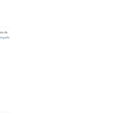
nta de
pegarle