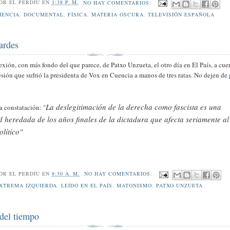
POR
EL PERDÍU
EN
1:38 P. M.
NO HAY COMENTARIOS:
IENCIA
,
DOCUMENTAL
,
FÍSICA
,
MATERIA OSCURA
,
TELEVISIÓN ESPAÑOLA
ardes
exión, con más fondo del que parece, de Patxo Unzueta, el otro día en El País, a cue
esión que sufrió la presidenta de Vox en Cuencia a manos de tres ratas. No dejen de
La deslegitimación de la derecha como fascista es una
a constatación: "
d heredada de los años finales de la dictadura que afecta seriamente al
olítico"
POR
EL PERDÍU
EN
8:30 A. M.
NO HAY COMENTARIOS:
XTREMA IZQUIERDA
,
LEÍDO EN EL PAÍS
,
MATONISMO
,
PATXO UNZUETA
 del tiempo