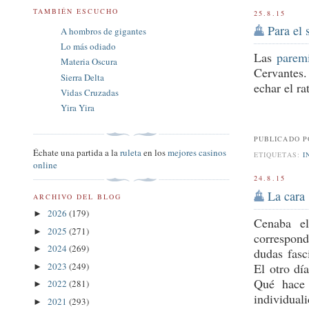
TAMBIÉN ESCUCHO
25.8.15
Para el 
A hombros de gigantes
Lo más odiado
Las
parem
Materia Oscura
Cervante
Sierra Delta
echar el r
Vidas Cruzadas
Yira Yira
PUBLICADO 
Échate una partida a la
ruleta
en los
mejores casinos
ETIQUETAS:
I
online
24.8.15
La cara
ARCHIVO DEL BLOG
2026
(179)
►
Cenaba el
2025
(271)
►
correspond
2024
(269)
►
dudas fasc
2023
(249)
El otro dí
►
Qué hace 
2022
(281)
►
individuali
2021
(293)
►