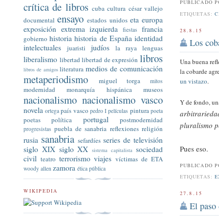
PUBLICADO 
crítica de libros
cuba
cultura
césar vallejo
ETIQUETAS:
C
ensayo
eta
europa
documental
estados unidos
exposición
extrema izquierda
francia
fiestas
28.8.15
historia
historia de España
identidad
gobierno
Los cob
intelectuales
judíos
juaristi
la raya
lenguas
libros
liberalismo
libertad
libertad de expresión
Una buena refl
medios de comunicación
literatura
libros de amigos
la cobarde agr
metaperiodismo
miguel torga
un vistazo
.
mitos
modernidad
monarquía hispánica
museos
nacionalismo
nacionalismo vasco
Y de fondo, un
novela
país vasco
pintura
ortega
pedro I
películas
poeta
arbitrarieda
portugal
poetas
política
postmodernidad
pluralismo p
puebla de sanabria
reflexiones
religión
progresistas
sanabria
rusia
series de televisión
sefardíes
Pues eso.
siglo XIX
siglo XX
sociedad
sistema capitalista
civil
terrorismo
viajes
teatro
víctimas de ETA
PUBLICADO 
zamora
woody allen
ética pública
ETIQUETAS:
E
WIKIPEDIA
27.8.15
El paso