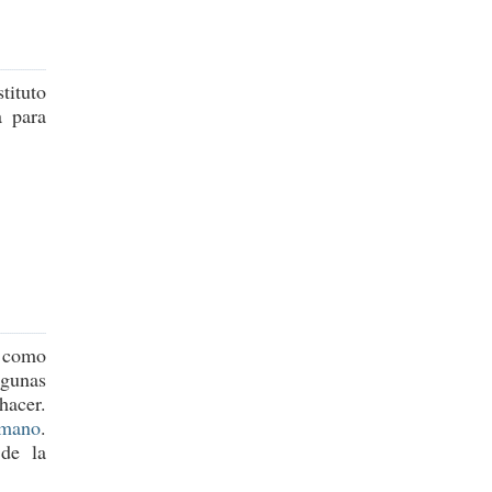
tituto
a para
 como
lgunas
hacer.
umano
.
 de la