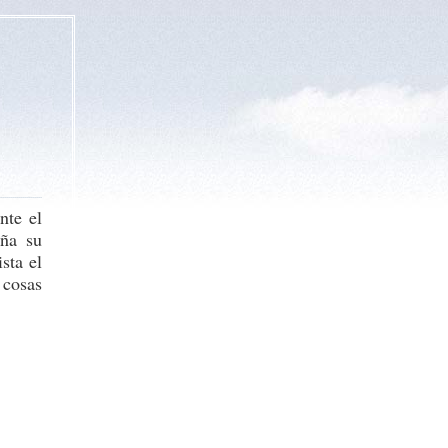
nte el
aña su
sta el
 cosas