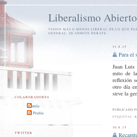
Liberalismo Abierto
VISIÓN MÁS O MENOS LIBERAL DE LO QUE PA
GENERAL. SE ADMITE DEBATE.
31.8.15
Para el 
Juan Luis
mito de l
reflexión 
otro día 
sirve la ge
COLABORADORES
Carula
PUBLICADO 
El Perdíu
ETIQUETAS:
A
30.8.15
TWITTER
Recapitu