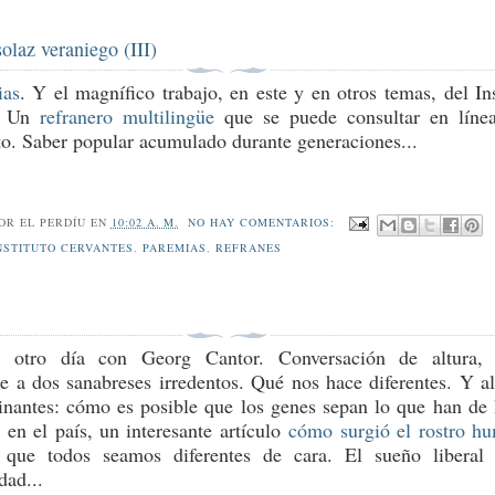
solaz veraniego (III)
ias
. Y el magnífico trabajo, en este y en otros temas, del Ins
s. Un
refranero multilingüe
que se puede consultar en líne
ato. Saber popular acumulado durante generaciones...
POR
EL PERDÍU
EN
10:02 A. M.
NO HAY COMENTARIOS:
NSTITUTO CERVANTES
,
PAREMIAS
,
REFRANES
 otro día con Georg Cantor. Conversación de altura,
e a dos sanabreses irredentos. Qué nos hace diferentes. Y a
inantes: cómo es posible que los genes sepan lo que han de 
a en el país, un interesante artículo
cómo surgió el rostro h
que todos seamos diferentes de cara. El sueño liberal
dad...