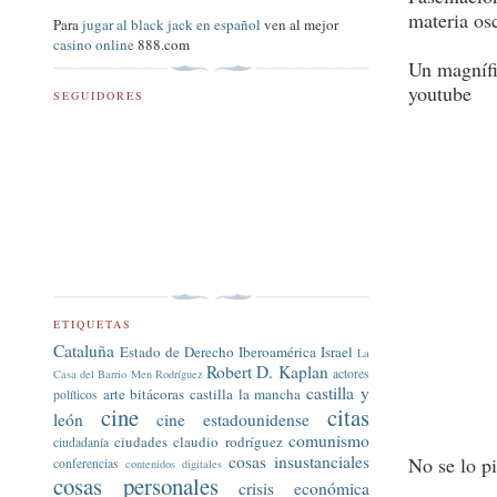
materia os
Para
jugar al black jack en español
ven al mejor
casino online
888.com
Un magnífi
youtube
SEGUIDORES
ETIQUETAS
Cataluña
Estado de Derecho
Iberoamérica
Israel
La
Robert D. Kaplan
actores
Casa del Barrio
Men Rodríguez
castilla y
arte
bitácoras
castilla la mancha
políticos
cine
citas
león
cine estadounidense
comunismo
ciudades
claudio rodríguez
ciudadanía
cosas insustanciales
No se lo pi
conferencias
contenidos digitales
cosas personales
crisis económica