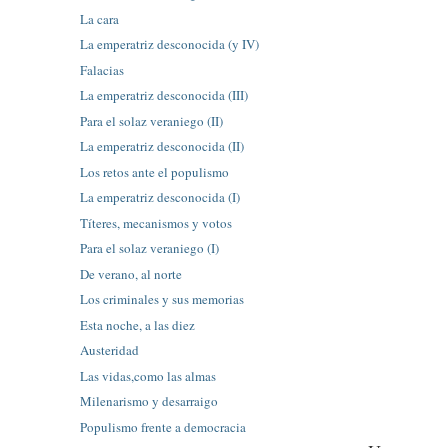
La cara
La emperatriz desconocida (y IV)
Falacias
La emperatriz desconocida (III)
Para el solaz veraniego (II)
La emperatriz desconocida (II)
Los retos ante el populismo
La emperatriz desconocida (I)
Títeres, mecanismos y votos
Para el solaz veraniego (I)
De verano, al norte
Los criminales y sus memorias
Esta noche, a las diez
Austeridad
Las vidas,como las almas
Milenarismo y desarraigo
Populismo frente a democracia