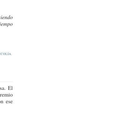
siendo
tiempo
COLÍA
,
sa. El
premio
on ese