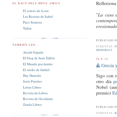
Reflexion
EL RACÓ DELS MEUS AMICS
El cerezo de la era
"
La casa d
Las Recetas de Isabel
contemporá
Paco Somoza
erosionado
Tadeu
PUBLICADO 
TAMBIÉN LEO...
ETIQUETAS:
F
MEMORIAS
Arcadi Espada
El blog de Juan Tallón
26.8.15
El Mundo por dentro
Grecia y
El sueño de Jardiel
Sigo con r
Hay Derecho
otro día
p
Jesús Fuentes
Nobel (au
Letras Libres
premio)
Ed
Revista de Libros
Revista de Occidente
Zenda Libros
PUBLICADO 
ETIQUETAS:
B