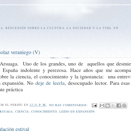
SA. REFLEXIÓN SOBRE LA CULTURA, LA SOCIEDAD Y LA VIDA. EN
solaz veraniego (V)
 Arsuaga. Uno de los grandes, uno de aquellos que desmie
a España indolente y perezosa. Hace años que me acomp
sobre la ciencia, el conocimiento y la ignorancia: una entrevi
en expansión. No
deje de leerla,
desocupado lector. Para esas
nte práctica
POR
EL PERDÍU
EN
12:31 P. M.
NO HAY COMENTARIOS:
RSUAGA
,
CIENCIA
,
CONOCIMIENTO
,
LEÍDO EN EXPANSIÓN
lación estival