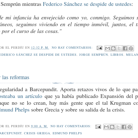
a Semprún mientras
Federico Sánchez se despide de ustedes
:
e mi infancia ha envejecido como yo, conmigo. Seguimos 
neos, seguimos viviendo en el tiempo inmóvil, juntos, el 
 por el curso de las cosas."
POR
EL PERDÍU
EN
12:32 P. M.
NO HAY COMENTARIOS:
EDERICO SÁNCHEZ SE DESPIDE DE USTEDES
,
JORGE SEMPRÚN
,
LIBROS
,
MELAN
 las reformas
egularidad a Barcepundit. Aporta retazos vivos de lo que pa
osteaba un artículo
que ya había publicado Expansión del 
nque no se lo crean, hay más gente que el tal Krugman c
mund Phelps
sobre Grecia y sobre su salida de la crisis.
POR
EL PERDÍU
EN
9:00 A. M.
NO HAY COMENTARIOS:
ARCEPUNDIT
,
CRISIS GRIEGA
,
EDMUND PHELPS