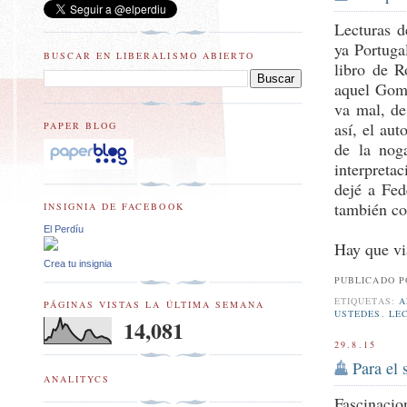
Lecturas d
ya Portugal
BUSCAR EN LIBERALISMO ABIERTO
libro de R
aquel Gomo
va mal, de
así, el au
PAPER BLOG
de la noga
interpreta
dejé a Fed
también co
INSIGNIA DE FACEBOOK
El Perdíu
Hay que vi
Crea tu insignia
PUBLICADO 
ETIQUETAS:
A
PÁGINAS VISTAS LA ÚLTIMA SEMANA
USTEDES
,
LE
14,081
29.8.15
Para el 
ANALITYCS
Fascinacio