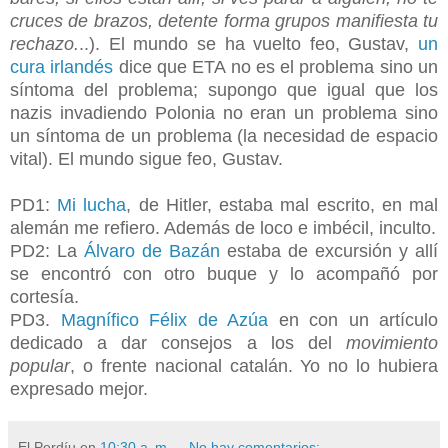
cruces de brazos, detente forma grupos manifiesta tu
rechazo.
..). El mundo se ha vuelto feo, Gustav,
un
cura irlandés
dice que ETA no es el problema sino un
síntoma del problema; supongo que igual que los
nazis invadiendo Polonia no eran un problema sino
un síntoma de un problema (la necesidad de espacio
vital). El mundo sigue feo, Gustav.
PD1:
Mi lucha
, de Hitler, estaba mal escrito, en mal
alemán me refiero. Además de loco e imbécil, inculto.
PD2: La
Álvaro de Bazán
estaba de excursión y allí
se encontró con otro buque y lo acompañó por
cortesía.
PD3.
Magnífico Félix de Azúa
en con un artículo
dedicado a dar consejos a los del
movimiento
popular
, o frente nacional catalán. Yo no lo hubiera
expresado mejor.
El Perdíu
en
10:30 a. m.
No hay comentarios: