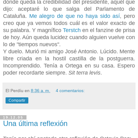
dónde queda la credibilidad del presidente, aquél que
dijo: aceptaré lo que salga del Parlamento de
Cataluña.
Me alegro de que no haya sido así
, pero
creo que ya vemos todos cuál es el valor exacto de
su palabra. Y magnífico
Terstch
en el fanzine de prisa
de hoy. Aún queda lucidez cuando alguien vuelve con
lo de "tiempos nuevos".
Y duelo. Murió mi amigo José Antonio. Lúcido. Mente
libre criada en la hostil castilla de la postguerra.
Incomprendido. Tenía a Ortega en su casa. Espero
poder recordarte siempre.
Sit terra levis
.
El Perdíu
en
8:36 a. m.
4 comentarios:
Compartir
19.12.05
Una última reflexión