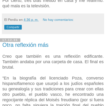
Por cierto, tres días metido en casa y me reafirmo:
qué mala es la televisión.
El Perdíu
en
4:36 p. m.
No hay comentarios:
Compartir
17.12.05
Otra reflexión más
Creo que también es una reflexión edificante.
También andaba por una carpeta de casa. El final es
brutal.
"En la biografía del licenciado Poza, converso
hispanoflamenco que usurpó a los judíos españoles
su genealogía y sus tradiciones para crear con ellas
otro pueblo, el pueblo vasco, he encontrado una
regocijante réplica del Moisés freudiano (por si fuera
poco, no falta siguiera la traición final del pueblo