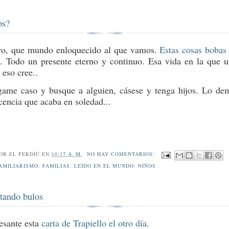
os?
ro, que mundo enloquecido al que vamos.
Estas cosas bobas
s
. Todo un presente eterno y continuo. Esa vida en la que 
 eso cree..
game caso y busque a alguien, cásese y tenga hijos. Lo de
cencia que acaba en soledad...
POR
EL PERDÍU
EN
10:17 A. M.
NO HAY COMENTARIOS:
AMILIARISMO
,
FAMILIAS
,
LEÍDO EN EL MUNDO
,
NIÑOS
ando bulos
esante esta
carta de Trapiello el otro día
.