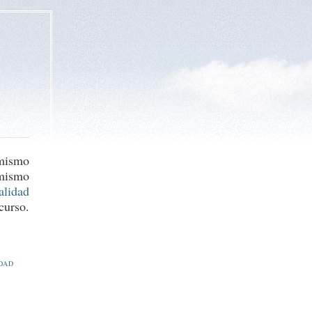
 mismo
 mismo
lidad
curso.
DAD