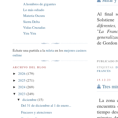
A hombros de gigantes
Lo más odiado
Al final 
Materia Oscura
Solstiene
Sierra Delta
diferentes,
Vidas Cruzadas
"
La Franc
Yira Yira
generaliza
de Gordon
Échate una partida a la
ruleta
en los
mejores casinos
online
PUBLICADO 
ETIQUETAS:
D
ARCHIVO DEL BLOG
FRANCÉS
2026
(179)
►
2025
(271)
15.12.23
►
Tres min
2024
(269)
►
2023
(249)
▼
La zona ce
diciembre
(15)
▼
encuentra 
Del 31 de diciembre al 1 de enero...
tiempo des
Fracasos y atenciones
minutos de