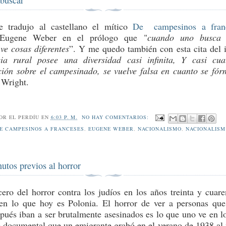
se tradujo al castellano el mítico
De campesinos a fran
 Eugene Weber en el prólogo que "
cuando uno busca 
 ve cosas diferentes
”. Y me quedo también con esta cita del i
ia rural posee una diversidad casi infinita, Y casi cua
ción sobre el campesinado, se vuelve falsa en cuanto se fór
 Wright.
POR
EL PERDÍU
EN
6:03 P. M.
NO HAY COMENTARIOS:
E CAMPESINOS A FRANCESES
,
EUGENE WEBER
,
NACIONALISMO
,
NACIONALIS
utos previos al horror
ro del horror contra los judíos en los años treinta y cuare
en lo que hoy es Polonia. El horror de ver a personas qu
pués iban a ser brutalmente asesinados es lo que uno ve en lo
 documental que un emigrante grabó en el verano de 1938 al 