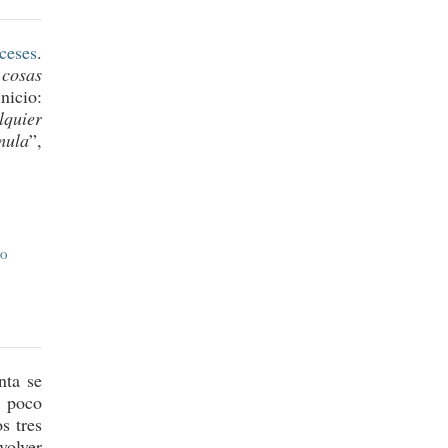
ceses
.
cosas
nicio:
lquier
mula
”,
MO
nta se
e poco
s tres
volver