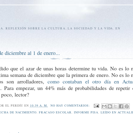
SA. REFLEXIÓN SOBRE LA CULTURA, LA SOCIEDAD Y LA VIDA. EN
e diciembre al 1 de enero...
ido que el azar de unas horas determine tu vida. No es lo
ltima semana de diciembre que la primera de enero. No es lo
os son arrolladores,
como contaban el otro día en Actua
a
. Para empezar, un 44% más de probabilidades de repetir 
 poco, lector?
POR
EL PERDÍU
EN
10:39 A. M.
NO HAY COMENTARIOS:
ECHA DE NACIMIENTO
,
FRACASO ESCOLAR
,
INFORME PISA
,
LEÍDO EN ACTUALI