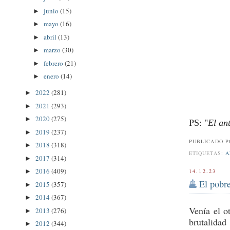
junio
(15)
►
mayo
(16)
►
abril
(13)
►
marzo
(30)
►
febrero
(21)
►
enero
(14)
►
2022
(281)
►
2021
(293)
►
2020
(275)
►
PS: "
El an
2019
(237)
►
PUBLICADO 
2018
(318)
►
ETIQUETAS:
A
2017
(314)
►
2016
(409)
14.12.23
►
El pobr
2015
(357)
►
2014
(367)
►
Venía el o
2013
(276)
►
brutalidad
2012
(344)
►