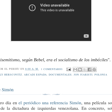
tisemitismo, según Bebel, era el socialismo de los imbéciles
".
POR
EL PERDÍU
EN
8:00 A. M.
1 COMENTARIO:
LY HERSCOVITZ
,
ARCADI ESPADA
,
DOCUMENTALES
,
JON JUARISTI
,
POLONIA
e Simón
tro día en
el periódico una referencia Simón
, una película so
 de la dictadura de izquierdas venezolana. En concreto, so