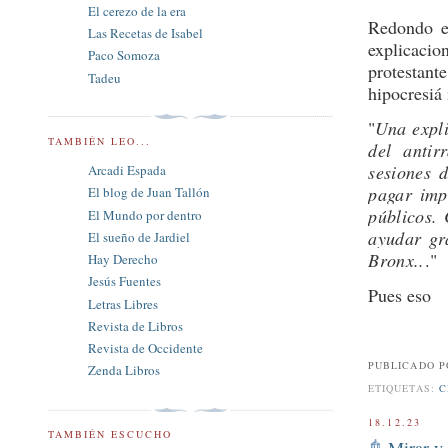
El cerezo de la era
Redondo 
Las Recetas de Isabel
explicacio
Paco Somoza
protestant
Tadeu
hipocresiá 
"
Una expli
TAMBIÉN LEO...
del antir
sesiones 
Arcadi Espada
pagar imp
El blog de Juan Tallón
públicos.
El Mundo por dentro
ayudar gr
El sueño de Jardiel
Bronx..
.
"
Hay Derecho
Jesús Fuentes
Pues eso
Letras Libres
Revista de Libros
Revista de Occidente
PUBLICADO 
Zenda Libros
ETIQUETAS:
C
18.12.23
TAMBIÉN ESCUCHO
Mirar y