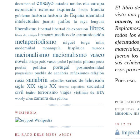
ensayo
eta
europa
documental
estados unidos
El libro d
exposición
extrema izquierda
francia
fiestas
visto uno 
historia
historia de España
identidad
gobierno
intelectuales
judíos
muerte, c
juaristi
la raya
lenguas
libros
Repitamos:
liberalismo
libertad
libertad de expresión
medios de comunicación
literatura
todos los 
libros de amigos
metaperiodismo
ejecutado
miguel torga
mitos
modernidad
monarquía hispánica
museos
materiales
nacionalismo
nacionalismo vasco
fueron los
novela
país vasco
pintura
ortega
pedro I
películas
poeta
sus críme
portugal
poetas
política
postmodernidad
esos proce
puebla de sanabria
reflexiones
religión
progresistas
sanabria
rusia
series de televisión
Pues eso.
sefardíes
siglo XIX
siglo XX
sociedad
sistema capitalista
civil
terrorismo
viajes
teatro
víctimas de ETA
zamora
woody allen
ética pública
PUBLICADO 
ETIQUETAS:
A
WIKIPEDIA
MEMORIA HIS
19.12.23
Impecab
EL RACÓ DELS MEUS AMICS