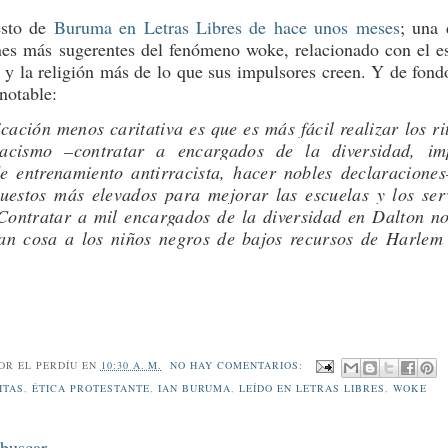
esto de
Buruma en Letras Libres de hace unos meses
; una 
nes más sugerentes del fenómeno woke, relacionado con el es
e y la religión más de lo que sus impulsores creen. Y de fond
notable:
cación menos caritativa es que es más fácil realizar los ri
racismo –contratar a encargados de la diversidad, im
de entrenamiento antirracista, hacer nobles declaracione
uestos más elevados para mejorar las escuelas y los ser
 Contratar a mil encargados de la diversidad en Dalton n
an cosa a los niños negros de bajos recursos de Harlem
POR
EL PERDÍU
EN
10:30 A. M.
NO HAY COMENTARIOS:
ITAS
,
ÉTICA PROTESTANTE
,
IAN BURUMA
,
LEÍDO EN LETRAS LIBRES
,
WOKE
 buscar