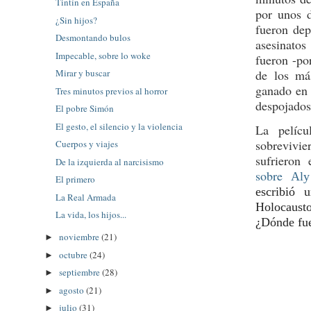
Tintín en España
por unos d
¿Sin hijos?
fueron dep
Desmontando bulos
asesinatos
Impecable, sobre lo woke
fueron -po
Mirar y buscar
de los má
ganado en 
Tres minutos previos al horror
despojados
El pobre Simón
El gesto, el silencio y la violencia
La pelíc
sobrevivie
Cuerpos y viajes
sufrieron
De la izquierda al narcisismo
sobre
Aly
El primero
escribió 
La Real Armada
Holocausto
La vida, los hijos...
¿Dónde fue
noviembre
(21)
►
octubre
(24)
►
septiembre
(28)
►
agosto
(21)
►
julio
(31)
►