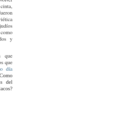
cinta,
fueron
iética
judíos
s como
ados y
s que
os que
ro día
. Como
as del
lacos?