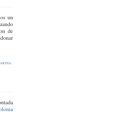
os un
uando
son de
ndonar
UARDIA
,
ontada
olonia