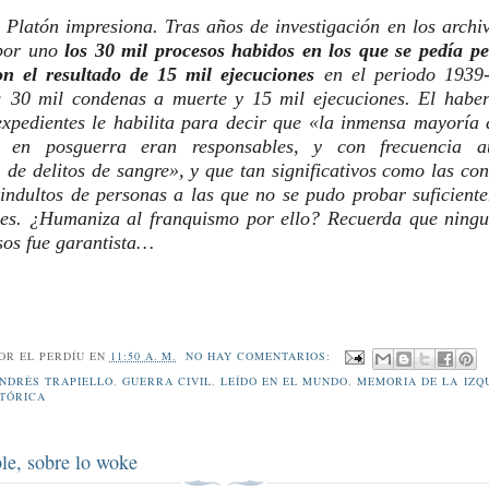
e Platón impresiona. Tras años de investigación en los archi
por uno
los 30 mil procesos habidos en los que se pedía p
on el resultado de 15 mil ejecuciones
en el periodo 1939
 30 mil condenas a muerte y 15 mil ejecuciones. El haber
expedientes le habilita para decir que «la inmensa mayoría 
s en posguerra eran responsables, y con frecuencia au
, de delitos de sangre», y que tan significativos como las co
 indultos de personas a las que no se pudo probar suficient
nes. ¿Humaniza al franquismo por ello? Recuerda que ning
sos fue garantista…
POR
EL PERDÍU
EN
11:50 A. M.
NO HAY COMENTARIOS:
NDRÉS TRAPIELLO
,
GUERRA CIVIL
,
LEÍDO EN EL MUNDO
,
MEMORIA DE LA IZQ
TÓRICA
le, sobre lo woke