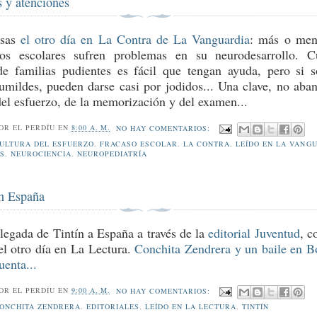
s y atenciones
asas
el otro día en La Contra de La Vanguardia
: más o men
s escolares sufren problemas en su neurodesarrollo. C
e familias pudientes es fácil que tengan ayuda, pero si 
umildes, pueden darse casi por jodidos... Una clave, no aba
 del esfuerzo, de la memorización y del examen...
POR
EL PERDÍU
EN
8:00 A. M.
NO HAY COMENTARIOS:
ULTURA DEL ESFUERZO
,
FRACASO ESCOLAR
,
LA CONTRA
,
LEÍDO EN LA VANG
S
,
NEUROCIENCIA
,
NEUROPEDIATRÍA
en España
llegada de Tintín a España a través de la
editorial Juventud
, c
 el otro día en La Lectura.
Conchita Zendrera y un baile en B
uenta...
POR
EL PERDÍU
EN
9:00 A. M.
NO HAY COMENTARIOS:
ONCHITA ZENDRERA
,
EDITORIALES
,
LEÍDO EN LA LECTURA
,
TINTÍN