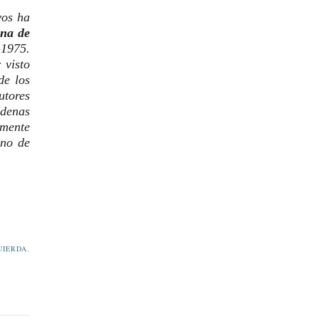
vos ha
ena de
-1975.
 visto
de los
tores
ndenas
emente
uno de
UIERDA
,