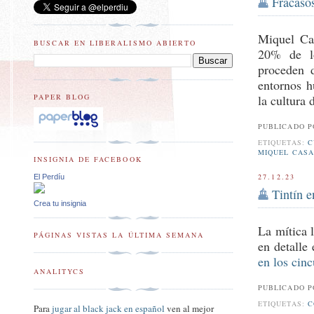
Fracaso
Miquel C
BUSCAR EN LIBERALISMO ABIERTO
20% de lo
proceden d
entornos h
PAPER BLOG
la cultura
PUBLICADO 
ETIQUETAS:
C
MIQUEL CASA
INSIGNIA DE FACEBOOK
27.12.23
El Perdíu
Tintín 
Crea tu insignia
La mítica 
PÁGINAS VISTAS LA ÚLTIMA SEMANA
en detalle
en los cinc
ANALITYCS
PUBLICADO 
ETIQUETAS:
C
Para
jugar al black jack en español
ven al mejor