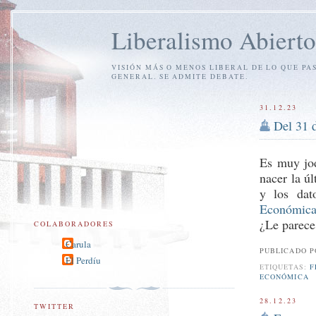
Liberalismo Abierto
VISIÓN MÁS O MENOS LIBERAL DE LO QUE PA
GENERAL. SE ADMITE DEBATE.
31.12.23
Del 31 d
Es muy jod
nacer la ú
y los dat
Económic
¿Le parece
COLABORADORES
Carula
PUBLICADO 
El Perdíu
ETIQUETAS:
F
ECONÓMICA
28.12.23
TWITTER