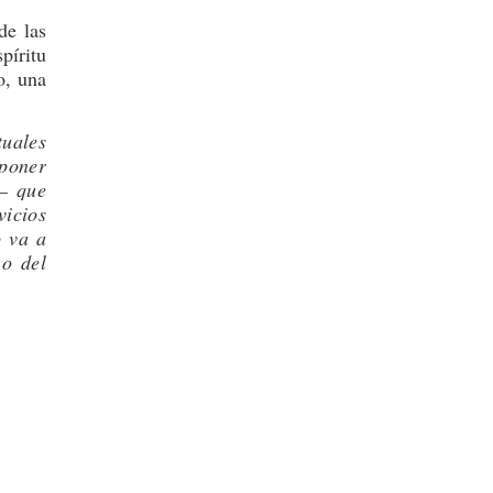
de las
píritu
o, una
tuales
poner
s– que
vicios
o va a
 o del