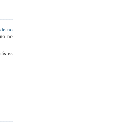
 de no
uno no
más es