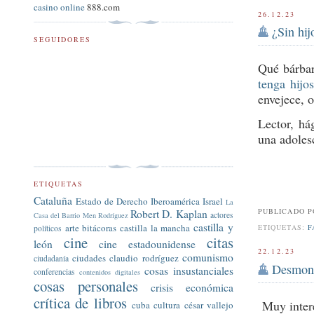
casino online
888.com
26.12.23
¿Sin hij
SEGUIDORES
Qué bárba
tenga hijo
envejece, o
Lector, há
una adoles
ETIQUETAS
Cataluña
Estado de Derecho
Iberoamérica
Israel
La
PUBLICADO 
Robert D. Kaplan
actores
Casa del Barrio
Men Rodríguez
castilla y
arte
bitácoras
castilla la mancha
ETIQUETAS:
F
políticos
cine
citas
león
cine estadounidense
22.12.23
comunismo
ciudades
claudio rodríguez
ciudadanía
Desmont
cosas insustanciales
conferencias
contenidos digitales
cosas personales
crisis económica
crítica de libros
Muy inter
cuba
cultura
césar vallejo