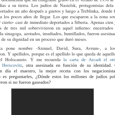
ías a su tierra. Los judíos de Nasielsk, protagonistas dela 
ortados un año después a guetos y luego a Treblinka, donde 
 a los pocos años de llegar. Los que escaparon a la zona sov
r cierto- casi de inmediato deportados a Siberia. Apenas cien 
s de tres mil sobrevivieron en aquel infierno: encerrado
la sinagoga, azotados, insultados, humillados, fueron asesin
 de su dignidad en un proceso que duró meses.
ula pone nombre -Szmuel, David, Sura, Avrum-, a lo
ron. Y apellidos, porque es el apellido lo que queda de aquell
 el Holocausto. Y me recuerda
la carta de Arcadi el ot
 Herscovitz
, otra asesinada en función de su identidad
un día el maestro, la mejor receta con los negacionist
 es preguntarles, ¿Dónde estos los millones de judíos po
ron si no fueron gaseados?