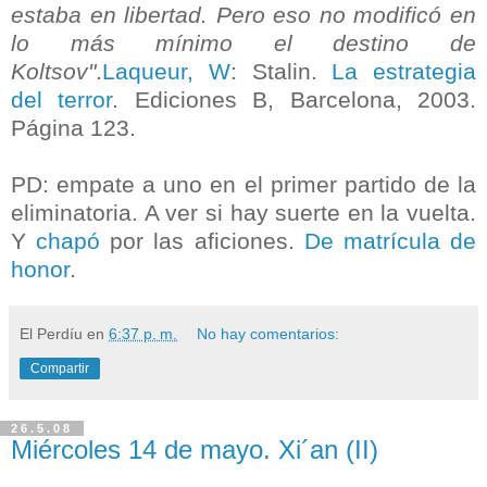
estaba en libertad. Pero eso no modificó en
lo más mínimo el destino de
Koltsov"
.
Laqueur, W
: Stalin.
La estrategia
del terror
. Ediciones B, Barcelona, 2003.
Página 123.
PD: empate a uno en el primer partido de la
eliminatoria. A ver si hay suerte en la vuelta.
Y
chapó
por las aficiones.
De matrícula de
honor
.
El Perdíu
en
6:37 p. m.
No hay comentarios:
Compartir
26.5.08
Miércoles 14 de mayo. Xi´an (II)