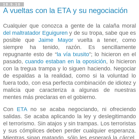
18.5.10
A vueltas con la ETA y su negociación
Cualquier que conozca a gente de la calaña moral
del maltratador Eguiguren
y de su tropa, sabe que es
posible que
Jaime Mayor
vuelta a tener, como
siempre ha tenido, razón. Es sencillamente
repugnante esto de “
la vía txusito
”; lo hicieron en el
pasado,
cuando estaban en la oposición
, lo hicieron
con la tregua trampa y lo siguen haciendo. Negociar
de espaldas a la realidad, como si la voluntad lo
fuera todo, con esa perfecta combinación de idiotez y
malicia que caracteriza a algunas de nuestras
mentes más preclaras en el gobierno.
Con
ETA
no se acaba negociando, ni ofreciendo
salidas. Se acaba aplicando la ley y deslegitimando
el terrorismo. Sin atajos y sin trampas. Los terroristas
y sus cómplices deben perder cualquier esperanza.
Mientras sigan matando, sólo les esperará la cárcel.