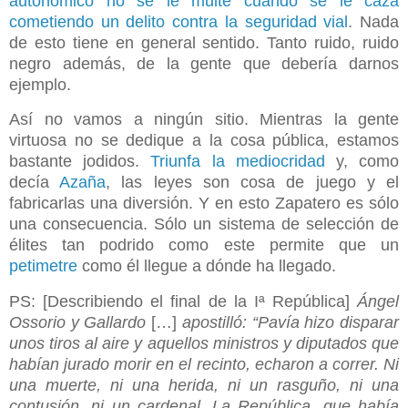
autonómico no se le multe cuando se le caza
cometiendo un delito contra la seguridad vial
. Nada
de esto tiene en general sentido. Tanto ruido, ruido
negro además, de la gente que debería darnos
ejemplo.
Así no vamos a ningún sitio. Mientras la gente
virtuosa no se dedique a la cosa pública, estamos
bastante jodidos.
Triunfa la mediocridad
y, como
decía
Azaña
, las leyes son cosa de juego y el
fabricarlas una diversión. Y en esto Zapatero es sólo
una consecuencia. Sólo un sistema de selección de
élites tan podrido como este permite que un
petimetre
como él llegue a dónde ha llegado.
PS: [Describiendo el final de la Iª República]
Ángel
Ossorio y Gallardo
[…]
apostilló: “Pavía hizo disparar
unos tiros al aire y aquellos ministros y diputados que
habían jurado morir en el recinto, echaron a correr. Ni
una muerte, ni una herida, ni un rasguño, ni una
contusión, ni un cardenal. La República, que había