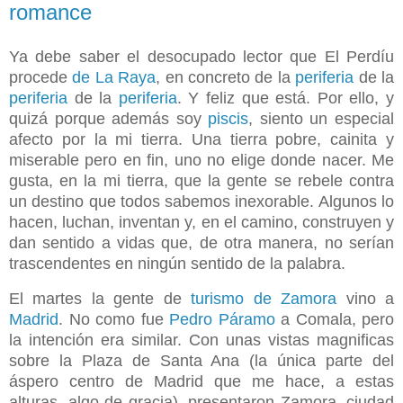
romance
Ya debe saber el desocupado lector que El Perdíu
procede
de La Raya
, en concreto de la
periferia
de la
periferia
de la
periferia
. Y feliz que está. Por ello, y
quizá porque además soy
piscis
, siento un especial
afecto por la mi tierra. Una tierra pobre, cainita y
miserable pero en fin, uno no elige donde nacer. Me
gusta, en la mi tierra, que la gente se rebele contra
un destino que todos sabemos inexorable. Algunos lo
hacen, luchan, inventan y, en el camino, construyen y
dan sentido a vidas que, de otra manera, no serían
trascendentes en ningún sentido de la palabra.
El martes la gente de
turismo de Zamora
vino a
Madrid
. No como fue
Pedro Páramo
a Comala, pero
la intención era similar. Con unas vistas magnificas
sobre la Plaza de Santa Ana (la única parte del
áspero centro de Madrid que me hace, a estas
alturas, algo de gracia), presentaron Zamora, ciudad