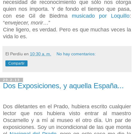
necesidad de reconocimiento que sólo nos otorga
quien nos importa. Y de fondo el tiempo que pasa,
con ese Gil de Biedma
musicado por Loquillo
:
“
envejecer, morir
…”
Cine ligero, es verdad. Pero es que muchas veces la
vida lo es.
El Perdíu
en
10:30 a. m.
No hay comentarios:
Compartir
20.2.13
Dos Exposiciones, y aquella España...
Dos diletantes en el Prado, hubiera escrito cualquier
lector que nos hubiera visto entrar al maestro
Oscarnello y a mí al museo el otro día. Un par de
exposiciones. Soy un incondicional de las que monta
el
Nacional del Prado
, pero en este caso me dio la