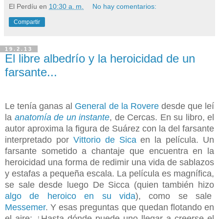
El Perdíu
en
10:30 a. m.
No hay comentarios:
Compartir
19.2.13
El libre albedrío y la heroicidad de un
farsante...
Le tenía ganas al
General de la Rovere
desde que leí
la
anatomía de un instante
, de Cercas. En su libro, el
autor aproxima la figura de Suárez con la del farsante
interpretado por
Vittorio de Sica
en la película. Un
farsante sometido a chantaje que encuentra en la
heroicidad una forma de redimir una vida de sablazos
y estafas a pequeña escala. La película es magnífica,
se sale desde luego De Sicca (quien también hizo
algo de heroico en su vida
),
como se sale
Messemer
. Y esas preguntas que quedan flotando en
el aire: ¿Hasta dónde puede uno llegar a creerse el