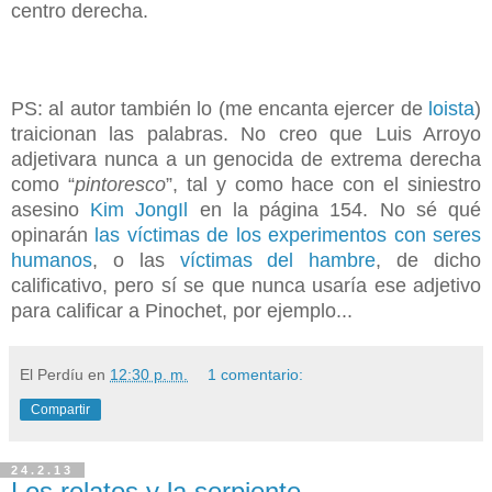
centro derecha.
PS: al autor también lo (me encanta ejercer de
loista
)
traicionan las palabras. No creo que Luis Arroyo
adjetivara nunca a un genocida de extrema derecha
como “
pintoresco
”, tal y como hace con el siniestro
asesino
Kim JongIl
en la página 154. No sé qué
opinarán
las víctimas de los experimentos con seres
humanos
, o las
víctimas del hambre
, de dicho
calificativo, pero sí se que nunca usaría ese adjetivo
para calificar a Pinochet, por ejemplo...
El Perdíu
en
12:30 p. m.
1 comentario:
Compartir
24.2.13
Los relatos y la serpiente