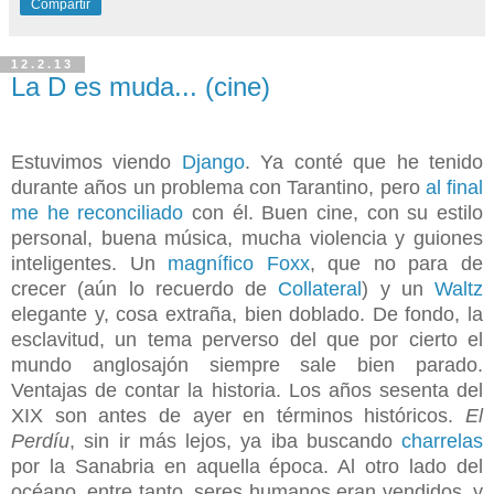
Compartir
12.2.13
La D es muda... (cine)
Estuvimos viendo
Django
. Ya conté que he tenido
durante años un problema con Tarantino, pero
al final
me he reconciliado
con él. Buen cine, con su estilo
personal, buena música, mucha violencia y guiones
inteligentes. Un
magnífico Foxx
, que no para de
crecer (aún lo recuerdo de
Collateral
) y un
Waltz
elegante y, cosa extraña, bien doblado. De fondo, la
esclavitud, un tema perverso del que por cierto el
mundo anglosajón siempre sale bien parado.
Ventajas de contar la historia. Los años sesenta del
XIX son antes de ayer en términos históricos.
El
Perdíu
, sin ir más lejos, ya iba buscando
charrelas
por la Sanabria en aquella época. Al otro lado del
océano, entre tanto, seres humanos eran vendidos, y