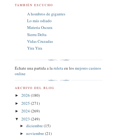
TAMBIÉN ESCUCHO
A hombros de gigantes
Lo más odiado
Materia Oscura
Sierra Delta
Vidas Cruzadas
Yira Yira
Échate una partida a la
ruleta
en los
mejores casinos
online
ARCHIVO DEL BLOG
2026
(180)
►
2025
(271)
►
2024
(269)
►
2023
(249)
▼
diciembre
(15)
►
noviembre
(21)
►