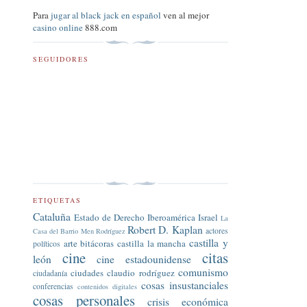
Para
jugar al black jack en español
ven al mejor
casino online
888.com
SEGUIDORES
ETIQUETAS
Cataluña
Estado de Derecho
Iberoamérica
Israel
La
Robert D. Kaplan
actores
Casa del Barrio
Men Rodríguez
castilla y
arte
bitácoras
castilla la mancha
políticos
cine
citas
león
cine estadounidense
comunismo
ciudades
claudio rodríguez
ciudadanía
cosas insustanciales
conferencias
contenidos digitales
cosas personales
crisis económica