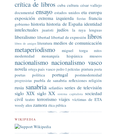
crítica de libros
cuba
cultura
césar vallejo
ensayo
eta
europa
documental
estados unidos
exposición
extrema izquierda
francia
fiestas
historia
historia de España
identidad
gobierno
intelectuales
judíos
juaristi
la raya
lenguas
libros
liberalismo
libertad
libertad de expresión
medios de comunicación
literatura
libros de amigos
metaperiodismo
miguel torga
mitos
modernidad
monarquía hispánica
museos
nacionalismo
nacionalismo vasco
novela
país vasco
pintura
ortega
pedro I
películas
poeta
portugal
poetas
política
postmodernidad
puebla de sanabria
reflexiones
religión
progresistas
sanabria
rusia
series de televisión
sefardíes
siglo XIX
siglo XX
sociedad
sistema capitalista
civil
terrorismo
viajes
teatro
víctimas de ETA
zamora
woody allen
ética pública
WIKIPEDIA