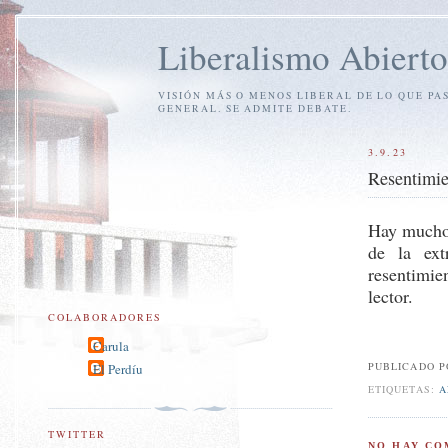
Liberalismo Abierto
VISIÓN MÁS O MENOS LIBERAL DE LO QUE PA
GENERAL. SE ADMITE DEBATE.
3.9.23
Resentimi
Hay mucho 
de la ext
resentimie
lector.
COLABORADORES
Carula
PUBLICADO 
El Perdíu
ETIQUETAS:
A
TWITTER
NO HAY CO