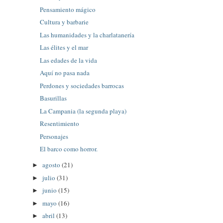
Pensamiento mágico
Cultura y barbarie
Las humanidades y la charlatanería
Las élites y el mar
Las edades de la vida
Aquí no pasa nada
Perdones y sociedades barrocas
Basurillas
La Campania (la segunda playa)
Resentimiento
Personajes
El barco como horror.
agosto
(21)
►
julio
(31)
►
junio
(15)
►
mayo
(16)
►
abril
(13)
►