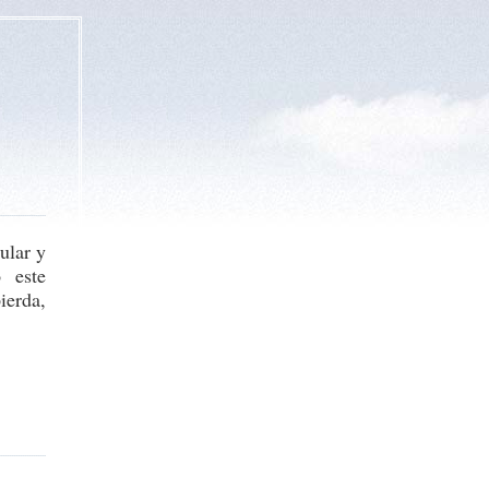
ular y
 este
ierda,