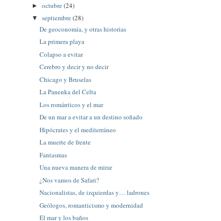
octubre
(24)
►
septiembre
(28)
▼
De geoconomía, y otras historias
La primera playa
Colapso a evitar
Cerebro y decir y no decir
Chicago y Bruselas
La Panenka del Celta
Los románticos y el mar
De un mar a evitar a un destino soñado
Hipócrates y el mediterráneo
La muerte de frente
Fantasmas
Una nueva manera de mirar
¿Nos vamos de Safari?
Nacionalistas, de izquierdas y… ladrones
Geólogos, romanticismo y modernidad
El mar y los baños