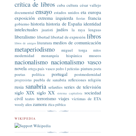
crítica de libros
cuba
cultura
césar vallejo
ensayo
eta
europa
documental
estados unidos
exposición
extrema izquierda
francia
fiestas
historia
historia de España
identidad
gobierno
intelectuales
judíos
juaristi
la raya
lenguas
libros
liberalismo
libertad
libertad de expresión
medios de comunicación
literatura
libros de amigos
metaperiodismo
miguel torga
mitos
modernidad
monarquía hispánica
museos
nacionalismo
nacionalismo vasco
novela
país vasco
pintura
ortega
pedro I
películas
poeta
portugal
poetas
política
postmodernidad
puebla de sanabria
reflexiones
religión
progresistas
sanabria
rusia
series de televisión
sefardíes
siglo XIX
siglo XX
sociedad
sistema capitalista
civil
terrorismo
viajes
teatro
víctimas de ETA
zamora
woody allen
ética pública
WIKIPEDIA