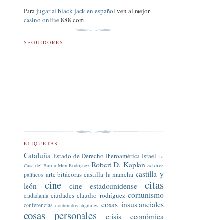
Para
jugar al black jack en español
ven al mejor
casino online
888.com
SEGUIDORES
ETIQUETAS
Cataluña
Estado de Derecho
Iberoamérica
Israel
La
Robert D. Kaplan
actores
Casa del Barrio
Men Rodríguez
castilla y
arte
bitácoras
castilla la mancha
políticos
cine
citas
león
cine estadounidense
comunismo
ciudades
claudio rodríguez
ciudadanía
cosas insustanciales
conferencias
contenidos digitales
cosas personales
crisis económica