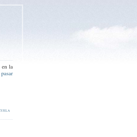
 en la
 pasar
ZUELA