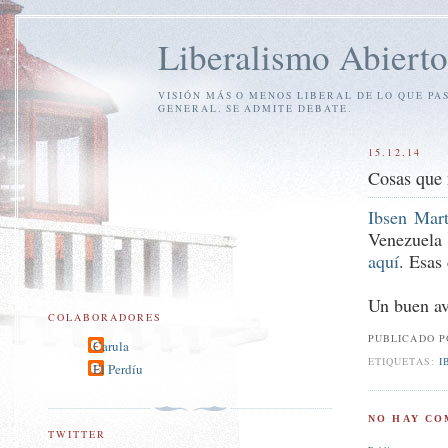
Liberalismo Abierto
VISIÓN MÁS O MENOS LIBERAL DE LO QUE PA
GENERAL. SE ADMITE DEBATE.
15.12.14
Cosas que 
Ibsen Mart
Venezuela 
aquí
. Esas
Un buen av
COLABORADORES
PUBLICADO 
Carula
ETIQUETAS:
I
El Perdíu
NO HAY CO
TWITTER