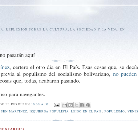
SA. REFLEXIÓN SOBRE LA CULTURA, LA SOCIEDAD Y LA VIDA. EN
no pasarán aquí
ínez
, certero el otro día en El País. Esas cosas que, se decía
previa al populismo del socialismo bolivariano,
no pueden
 cosas que, todas, acabaron pasando.
iso para navegantes.
POR
EL PERDÍU
EN
10:30 A. M.
BSEN MARTÍNEZ
,
IZQUIERDA POPULISTA
,
LEÍDO EN EL PAÍS
,
POPULISMO
,
VENE
MENTARIOS: