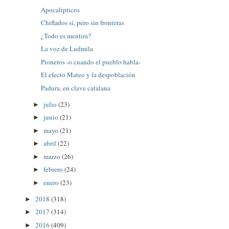
Apocalípticos
Chiflados sí, pero sin fronteras
¿Todo es mentira?
La voz de Ludmila
Pioneros -o cuando el pueblo habla-
El efecto Mateo y la despoblación
Padura, en clave catalana
julio
(23)
►
junio
(21)
►
mayo
(21)
►
abril
(22)
►
marzo
(26)
►
febrero
(24)
►
enero
(23)
►
2018
(318)
►
2017
(314)
►
2016
(409)
►