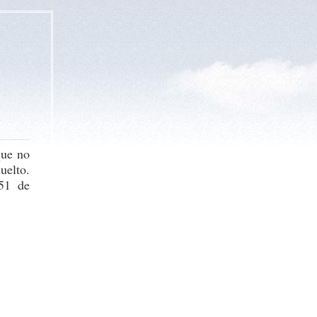
que no
uelto.
51 de