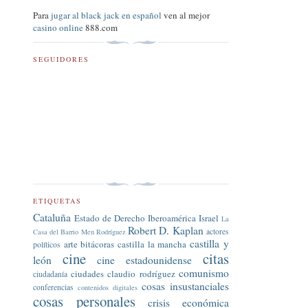
Para
jugar al black jack en español
ven al mejor
casino online
888.com
SEGUIDORES
ETIQUETAS
Cataluña
Estado de Derecho
Iberoamérica
Israel
La
Robert D. Kaplan
actores
Casa del Barrio
Men Rodríguez
castilla y
arte
bitácoras
castilla la mancha
políticos
cine
citas
león
cine estadounidense
comunismo
ciudades
claudio rodríguez
ciudadanía
cosas insustanciales
conferencias
contenidos digitales
cosas personales
crisis económica