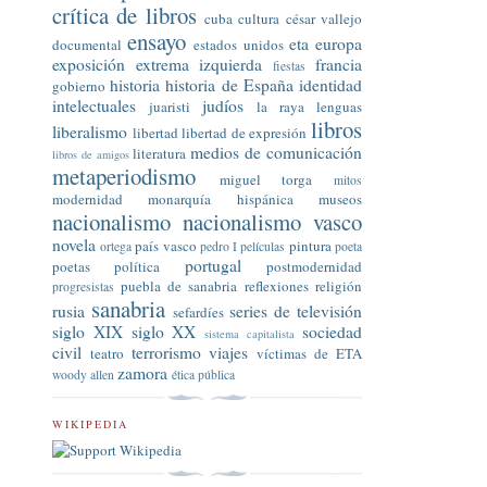
crítica de libros
cuba
cultura
césar vallejo
ensayo
eta
europa
documental
estados unidos
exposición
extrema izquierda
francia
fiestas
historia
historia de España
identidad
gobierno
intelectuales
judíos
juaristi
la raya
lenguas
libros
liberalismo
libertad
libertad de expresión
medios de comunicación
literatura
libros de amigos
metaperiodismo
miguel torga
mitos
modernidad
monarquía hispánica
museos
nacionalismo
nacionalismo vasco
novela
país vasco
pintura
ortega
pedro I
películas
poeta
portugal
poetas
política
postmodernidad
puebla de sanabria
reflexiones
religión
progresistas
sanabria
rusia
series de televisión
sefardíes
siglo XIX
siglo XX
sociedad
sistema capitalista
civil
terrorismo
viajes
teatro
víctimas de ETA
zamora
woody allen
ética pública
WIKIPEDIA