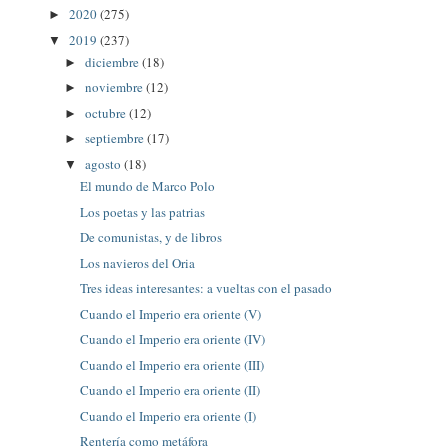
2020
(275)
►
2019
(237)
▼
diciembre
(18)
►
noviembre
(12)
►
octubre
(12)
►
septiembre
(17)
►
agosto
(18)
▼
El mundo de Marco Polo
Los poetas y las patrias
De comunistas, y de libros
Los navieros del Oria
Tres ideas interesantes: a vueltas con el pasado
Cuando el Imperio era oriente (V)
Cuando el Imperio era oriente (IV)
Cuando el Imperio era oriente (III)
Cuando el Imperio era oriente (II)
Cuando el Imperio era oriente (I)
Rentería como metáfora