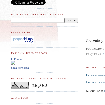
BUSCAR EN LIBERALISMO ABIERTO
PAPER BLOG
Noventa y 
PUBLICADO 
INSIGNIA DE FACEBOOK
ETIQUETAS:
L
El Perdíu
NO HAY CO
Crea tu insignia
Publicar un comen
PÁGINAS VISTAS LA ÚLTIMA SEMANA
Entrada más re
26,382
Suscribirse a:
ANALITYCS