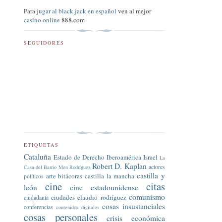
Para
jugar al black jack en español
ven al mejor
casino online
888.com
SEGUIDORES
ETIQUETAS
Cataluña
Estado de Derecho
Iberoamérica
Israel
La
Robert D. Kaplan
actores
Casa del Barrio
Men Rodríguez
castilla y
arte
bitácoras
castilla la mancha
políticos
cine
citas
león
cine estadounidense
comunismo
ciudades
claudio rodríguez
ciudadanía
cosas insustanciales
conferencias
contenidos digitales
cosas personales
crisis económica