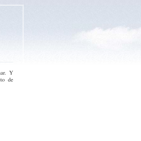
ar. Y
eto de