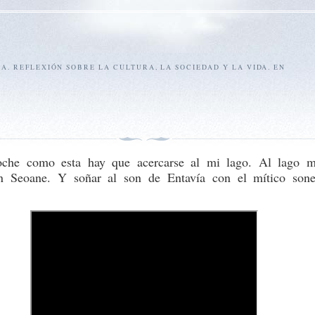
SA. REFLEXIÓN SOBRE LA CULTURA, LA SOCIEDAD Y LA VIDA. EN
che como esta hay que acercarse al mi lago. Al lago m
en Seoane. Y soñar al son de Entavía con el mítico son