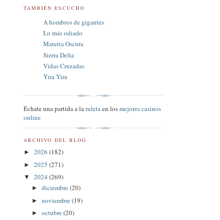
TAMBIÉN ESCUCHO
A hombros de gigantes
Lo más odiado
Materia Oscura
Sierra Delta
Vidas Cruzadas
Yira Yira
Échate una partida a la
ruleta
en los
mejores casinos
online
ARCHIVO DEL BLOG
2026
(182)
►
2025
(271)
►
2024
(269)
▼
diciembre
(20)
►
noviembre
(19)
►
octubre
(20)
►