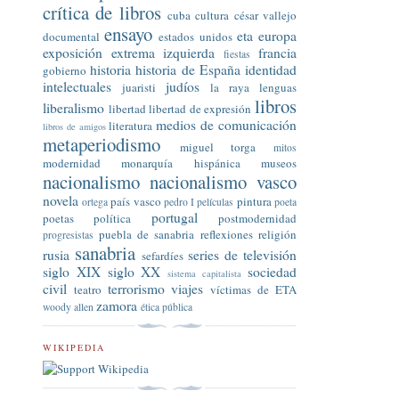
crítica de libros
cuba
cultura
césar vallejo
ensayo
eta
europa
documental
estados unidos
exposición
extrema izquierda
francia
fiestas
historia
historia de España
identidad
gobierno
intelectuales
judíos
juaristi
la raya
lenguas
libros
liberalismo
libertad
libertad de expresión
medios de comunicación
literatura
libros de amigos
metaperiodismo
miguel torga
mitos
modernidad
monarquía hispánica
museos
nacionalismo
nacionalismo vasco
novela
país vasco
pintura
ortega
pedro I
películas
poeta
portugal
poetas
política
postmodernidad
puebla de sanabria
reflexiones
religión
progresistas
sanabria
rusia
series de televisión
sefardíes
siglo XIX
siglo XX
sociedad
sistema capitalista
civil
terrorismo
viajes
teatro
víctimas de ETA
zamora
woody allen
ética pública
WIKIPEDIA