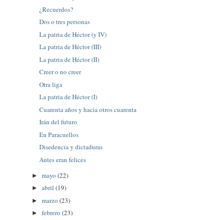
¿Recuerdos?
Dos o tres personas
La patria de Héctor (y IV)
La patria de Héctor (III)
La patria de Héctor (II)
Creer o no creer
Otra liga
La patria de Héctor (I)
Cuarenta años y hacia otros cuarenta
Irán del futuro
En Paracuellos
Disedencia y dictaduras
Antes eran felices
mayo
(22)
►
abril
(19)
►
marzo
(23)
►
febrero
(23)
►