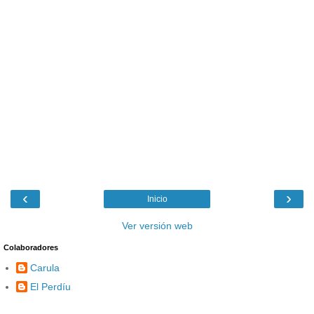
‹
›
Inicio
Ver versión web
Colaboradores
Carula
El Perdíu