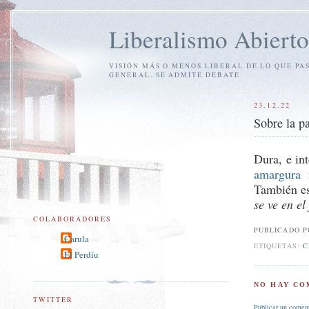
Liberalismo Abierto
VISIÓN MÁS O MENOS LIBERAL DE LO QUE PA
GENERAL. SE ADMITE DEBATE.
23.12.22
Sobre la p
Dura, e int
amargura 
También est
se ve en el
COLABORADORES
PUBLICADO 
Carula
ETIQUETAS:
C
El Perdíu
NO HAY CO
TWITTER
Publicar un comen