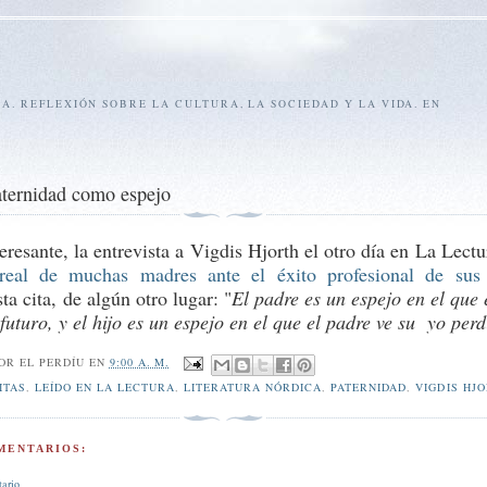
SA. REFLEXIÓN SOBRE LA CULTURA, LA SOCIEDAD Y LA VIDA. EN
aternidad como espejo
eresante, la entrevista a Vigdis Hjorth el otro día en La Lect
real de muchas madres ante el éxito profesional de sus 
a cita, de algún otro lugar: "
El padre es un espejo en el que e
 futuro, y el hijo es un espejo en el que el padre ve su yo perd
POR
EL PERDÍU
EN
9:00 A. M.
ITAS
,
LEÍDO EN LA LECTURA
,
LITERATURA NÓRDICA
,
PATERNIDAD
,
VIGDIS HJ
MENTARIOS:
tario