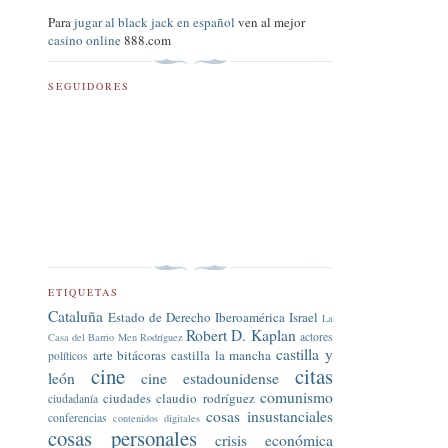
Para
jugar al black jack en español
ven al mejor
casino online
888.com
SEGUIDORES
ETIQUETAS
Cataluña
Estado de Derecho
Iberoamérica
Israel
La
Robert D. Kaplan
actores
Casa del Barrio
Men Rodríguez
castilla y
arte
bitácoras
castilla la mancha
políticos
cine
citas
león
cine estadounidense
comunismo
ciudades
claudio rodríguez
ciudadanía
cosas insustanciales
conferencias
contenidos digitales
cosas personales
crisis económica