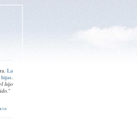
ura.
La
hijas
.
l hijo
ido.
"
ORTH