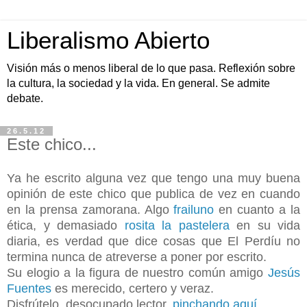
Liberalismo Abierto
Visión más o menos liberal de lo que pasa. Reflexión sobre
la cultura, la sociedad y la vida. En general. Se admite
debate.
26.5.12
Este chico...
Ya he escrito alguna vez que tengo una muy buena
opinión de este chico que publica de vez en cuando
en la prensa zamorana. Algo
frailuno
en cuanto a la
ética, y demasiado
rosita la pastelera
en su vida
diaria, es verdad que dice cosas que El Perdíu no
termina nunca de atreverse a poner por escrito.
Su elogio a la figura de nuestro común amigo
Jesús
Fuentes
es merecido, certero y veraz.
Disfrútelo, desocupado lector,
pinchando aquí
.