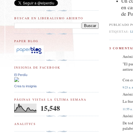
Un cu
en ca
de P
BUSCAR EN LIBERALISMO ABIERTO
PUBLICADO 
ETIQUETAS:
L
PAPER BLOG
3 COMENTA
Anónim
"El pa
INSIGNIA DE FACEBOOK
antieu
El Perdíu
Con es
Crea tu insignia
9:23 a. 
Anónim
PÁGINAS VISTAS LA ÚLTIMA SEMANA
La fra
15,548
11:55 a.
Anónim
De tod
ANALITYCS
palabr