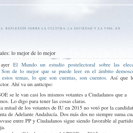
SA. REFLEXIÓN SOBRE LA CULTURA, LA SOCIEDAD Y LA VIDA. EN
ales: lo mejor de lo mejor
 ayer
El Mundo un estudio postelectoral sobre las elec
. Son de lo mejor que se puede leer en el ámbito demosc
 estos temas, lo que son cuentas, son cuentos.
Así que l
ector. Ahí va un anticipo:
OE se le van casi los mismos votantes a Ciudadanos que a
os. Lo digo para tener las cosas claras.
la mitad de los votantes de IU en 2015 no votó por la candida
nta de Adelante Andalucía. Dos más dos no siempre suma cua
asvase entre PP y Ciudadanos sigue siendo favorable al partid
nja.