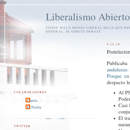
Liberalismo Abierto
VISIÓN MÁS O MENOS LIBERAL DE LO QUE PA
GENERAL. SE ADMITE DEBATE.
9.12.18
Postelector
Publicaba
andaluzas
Porque en
despacio l
Al PS
COLABORADORES
Podem
Carula
Casi 
El Perdíu
conju
El tr
nara
TWITTER