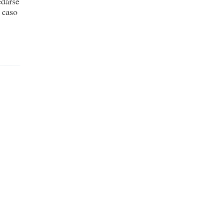
edarse
l caso