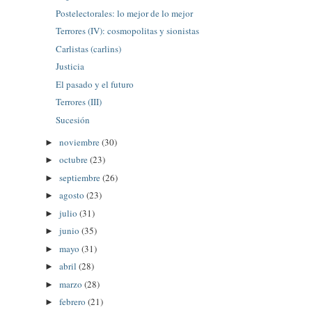
Postelectorales: lo mejor de lo mejor
Terrores (IV): cosmopolitas y sionistas
Carlistas (carlins)
Justicia
El pasado y el futuro
Terrores (III)
Sucesión
noviembre
(30)
►
octubre
(23)
►
septiembre
(26)
►
agosto
(23)
►
julio
(31)
►
junio
(35)
►
mayo
(31)
►
abril
(28)
►
marzo
(28)
►
febrero
(21)
►