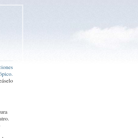
ciones
ópico.
eáselo
tura
tro.
o