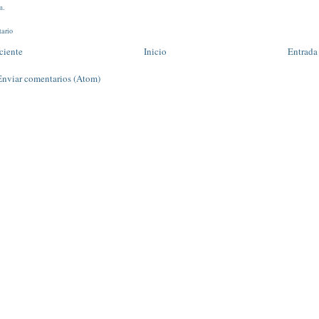
m.
tario
ciente
Inicio
Entrada
Enviar comentarios (Atom)