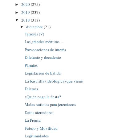
2020
(275)
►
2019
(237)
►
2018
(318)
▼
diciembre
(21)
▼
Terrores (V)
Las grandes mentiras....
Provocaciones de interés
Diletante y decadente
Párrafos
Legislación de kalidá
La basurilla (ideológica) que viene
Dilemas
¿Quién paga la fiesta?
Malas noticias para jeremiacos
Datos aterradores
La Prensa
Futuro y Movilidad
Legitimidades