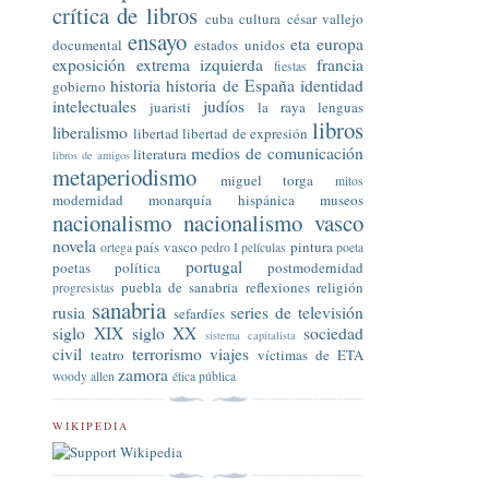
crítica de libros
cuba
cultura
césar vallejo
ensayo
eta
europa
documental
estados unidos
exposición
extrema izquierda
francia
fiestas
historia
historia de España
identidad
gobierno
intelectuales
judíos
juaristi
la raya
lenguas
libros
liberalismo
libertad
libertad de expresión
medios de comunicación
literatura
libros de amigos
metaperiodismo
miguel torga
mitos
modernidad
monarquía hispánica
museos
nacionalismo
nacionalismo vasco
novela
país vasco
pintura
ortega
pedro I
películas
poeta
portugal
poetas
política
postmodernidad
puebla de sanabria
reflexiones
religión
progresistas
sanabria
rusia
series de televisión
sefardíes
siglo XIX
siglo XX
sociedad
sistema capitalista
civil
terrorismo
viajes
teatro
víctimas de ETA
zamora
woody allen
ética pública
WIKIPEDIA