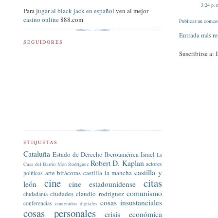
3:24 p. 
Para
jugar al black jack en español
ven al mejor
casino online
888.com
Publicar un comen
Entrada más re
SEGUIDORES
Suscribirse a:
ETIQUETAS
Cataluña
Estado de Derecho
Iberoamérica
Israel
La
Robert D. Kaplan
actores
Casa del Barrio
Men Rodríguez
castilla y
arte
bitácoras
castilla la mancha
políticos
cine
citas
león
cine estadounidense
comunismo
ciudades
claudio rodríguez
ciudadanía
cosas insustanciales
conferencias
contenidos digitales
cosas personales
crisis económica