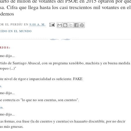
arto de millón de votantes del PSOE en 2015 optaron por qu
sa. Cifra que llega hasta los casi trescientos mil votantes en e
odemos
POR
EL PERDÍU
EN
9:00 A. M.
EÍDO EN EL MUNDO
RIOS:
o dijo...
rtido de Santiago Abascal, con su programa xenófobo, machista y en buena medida
ropeo (...)"
te nivel de rigor e imparcialidad es suficiente. FAKE
m.
o dijo...
se correcta es "lo que no son cuentas, son cuentos".
 m.
o dijo...
as formas, esa frase (la de cuentos y cuentas) es haaaarto discutible, por no decir
as más gruesas.